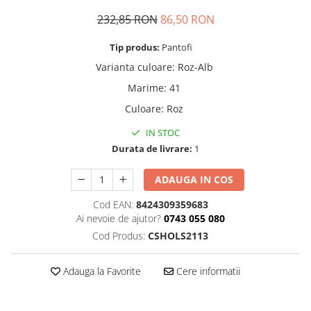
Mingi alte sporturi
Volei
Jachete
Salopete
Seturi
232,85 RON
86,50 RON
Jambiere
Seturi
Sorturi
Mingi fotbal
Yoga
Pantaloni
Sorturi
Treninguri
Ochelari inot
Tip produs:
Pantofi
Seturi
Topuri
Tricouri
Palete Padel
Varianta culoare
:
Roz-Alb
Treninguri
Treninguri
Veste
Prosoape
Marime
:
41
Veste
Veste
Incaltaminte
Rucsacuri
Culoare
:
Roz
Incaltaminte
Incaltaminte
Confort - Casual
Saci
Alergare - Atletism
Alergare - Atletism
Fotbal si fotbal de sala
IN STOC
Durata de livrare:
1
Confort - Casual
Confort - Casual
Papuci
Sepci si palarii
Drumetii
Drumetii
Sandale
Sosete
ADAUGA IN COS
Fotbal si fotbal de sala
Fotbal si fotbal de sala
Sport
Veste antrenament
Papuci
Papuci
Cod EAN:
8424309359683
Ai nevoie de ajutor?
0743 055 080
Sandale
Sandale
Cod Produs:
CSHOLS2113
Tenis - Padel
Tenis - Padel
Trail
Trail
Adauga la Favorite
Cere informatii
Volei - Handbal
Volei - Handbal