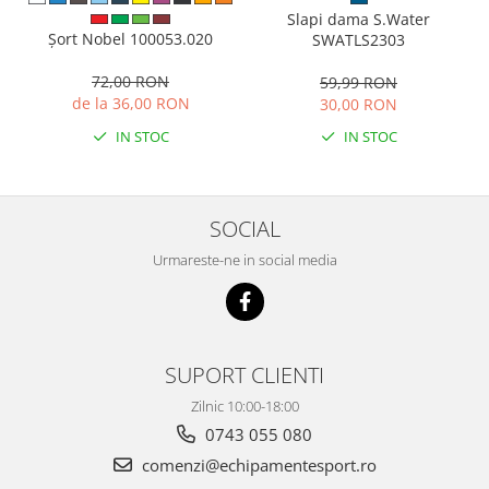
Slapi dama S.Water
Șort Nobel 100053.020
SWATLS2303
72,00 RON
59,99 RON
de la 36,00 RON
30,00 RON
IN STOC
IN STOC
SOCIAL
Urmareste-ne in social media
SUPORT CLIENTI
Zilnic 10:00-18:00
0743 055 080
comenzi@echipamentesport.ro