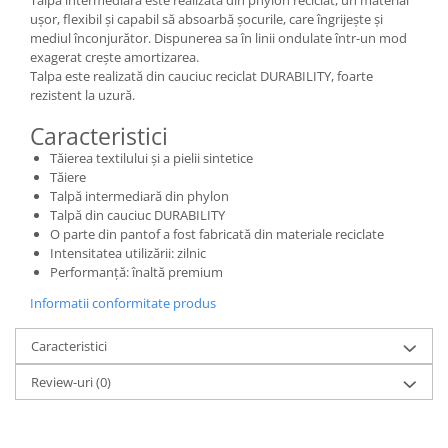
Talpa intermediară este realizată din phylon reciclat, un material
ușor, flexibil și capabil să absoarbă șocurile, care îngrijește și
mediul înconjurător. Dispunerea sa în linii ondulate într-un mod
exagerat crește amortizarea.
Talpa este realizată din cauciuc reciclat DURABILITY, foarte
rezistent la uzură.
Caracteristici
Tăierea textilului și a pielii sintetice
Tăiere
Talpă intermediară din phylon
Talpă din cauciuc DURABILITY
O parte din pantof a fost fabricată din materiale reciclate
Intensitatea utilizării: zilnic
Performanță: înaltă premium
Informatii conformitate produs
Caracteristici
Review-uri
(0)