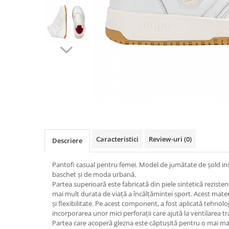
Mingi alte sporturi
Volei
Jachete
Salopete
Seturi
Jambiere
Seturi
Sorturi
Mingi fotbal
Yoga
Pantaloni
Sorturi
Treninguri
Ochelari inot
Seturi
Topuri
Tricouri
Palete Padel
Treninguri
Treninguri
Veste
Prosoape
Veste
Veste
Incaltaminte
Rucsacuri
Incaltaminte
Incaltaminte
Confort - Casual
Saci
Alergare - Atletism
Alergare - Atletism
Fotbal si fotbal de sala
Confort - Casual
Confort - Casual
Papuci
Sepci si palarii
Drumetii
Drumetii
Sandale
Sosete
Fotbal si fotbal de sala
Fotbal si fotbal de sala
Sport
Caracteristici
Review-uri
(0)
Descriere
Veste antrenament
Papuci
Papuci
Sandale
Sandale
Pantofi casual pentru femei. Model de jumătate de șold in
baschet și de moda urbană.
Tenis - Padel
Tenis - Padel
Partea superioară este fabricată din piele sintetică rezisten
Trail
Trail
mai mult durata de viață a încălțămintei sport. Acest mate
Volei - Handbal
Volei - Handbal
și flexibilitate. Pe acest component, a fost aplicată tehnolo
incorporarea unor mici perforații care ajută la ventilarea tr
Partea care acoperă glezna este căptușită pentru o mai mar