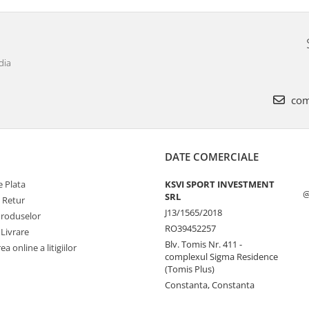
dia
com
DATE COMERCIALE
 Plata
KSVI SPORT INVESTMENT
@
SRL
e Retur
J13/1565/2018
Produselor
RO39452257
 Livrare
Blv. Tomis Nr. 411 -
a online a litigiilor
complexul Sigma Residence
(Tomis Plus)
Constanta, Constanta