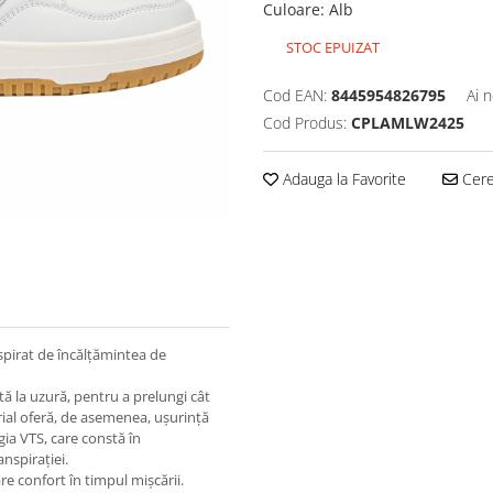
Culoare
:
Alb
STOC EPUIZAT
Cod EAN:
8445954826795
Ai 
Cod Produs:
CPLAMLW2425
Adauga la Favorite
Cere 
spirat de încălțămintea de
tă la uzură, pentru a prelungi cât
rial oferă, de asemenea, ușurință
gia VTS, care constă în
anspirației.
e confort în timpul mișcării.