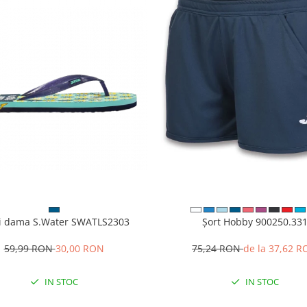
i dama S.Water SWATLS2303
Șort Hobby 900250.33
59,99 RON
30,00 RON
75,24 RON
de la 37,62 
IN STOC
IN STOC