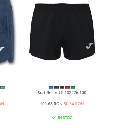
1
Șort Record II 102226.100
Papuci
RON
101,68 RON
50,84 RON
8
IN STOC