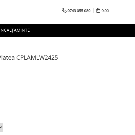
0743 055 080
0,00
 ÎNCĂLȚĂMINTE
C.Platea CPLAMLW2425