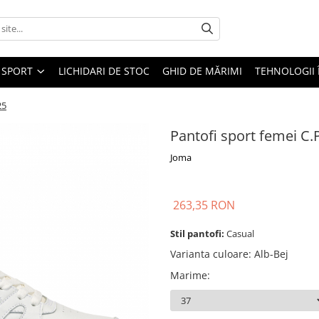
SPORT
LICHIDARI DE STOC
GHID DE MĂRIMI
TEHNOLOGII
25
Pantofi sport femei 
Joma
263,35 RON
Stil pantofi:
Casual
Varianta culoare
:
Alb-Bej
Marime
: