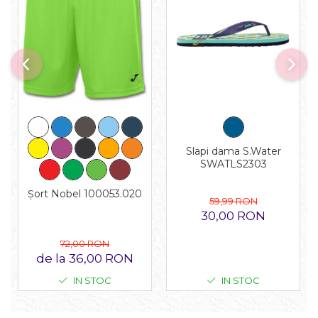
Slapi dama S.Water
SWATLS2303
Șort Nobel 100053.020
59,99 RON
30,00 RON
72,00 RON
de la 36,00 RON
IN STOC
IN STOC