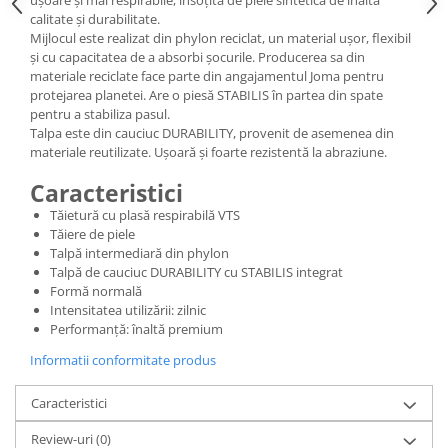
ușoare și mai respirabile, însoțită de piele sintetică de înaltă
calitate și durabilitate.
Mijlocul este realizat din phylon reciclat, un material ușor, flexibil
și cu capacitatea de a absorbi șocurile. Producerea sa din
materiale reciclate face parte din angajamentul Joma pentru
protejarea planetei. Are o piesă STABILIS în partea din spate
pentru a stabiliza pasul.
Talpa este din cauciuc DURABILITY, provenit de asemenea din
materiale reutilizate. Ușoară și foarte rezistentă la abraziune.
Caracteristici
Tăietură cu plasă respirabilă VTS
Tăiere de piele
Talpă intermediară din phylon
Talpă de cauciuc DURABILITY cu STABILIS integrat
Formă normală
Intensitatea utilizării: zilnic
Performanță: înaltă premium
Informatii conformitate produs
Caracteristici
Review-uri
(0)