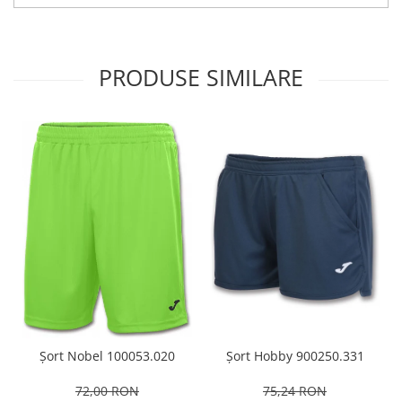
PRODUSE SIMILARE
Șort Hobby 900250.331
Șort Nobel 100053.020
75,24 RON
72,00 RON