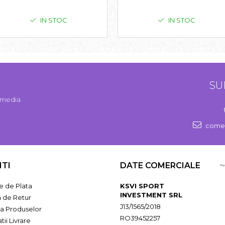
IN STOC
IN STOC
SU
l media
comen
NTI
DATE COMERCIALE
 de Plata
KSVI SPORT
INVESTMENT SRL
a de Retur
J13/1565/2018
ia Produselor
RO39452257
tii Livrare