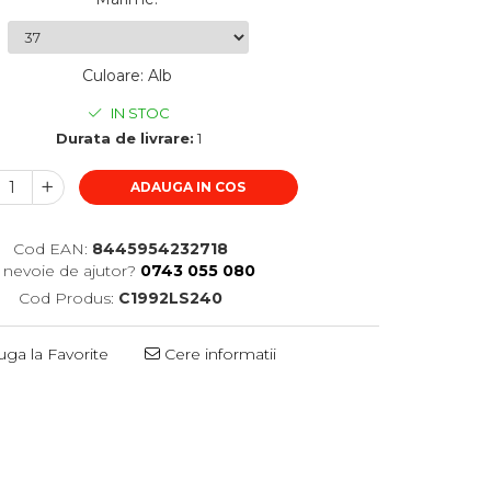
Culoare
:
Alb
IN STOC
Durata de livrare:
1
ADAUGA IN COS
Cod EAN:
8445954232718
i nevoie de ajutor?
0743 055 080
Cod Produs:
C1992LS240
ga la Favorite
Cere informatii