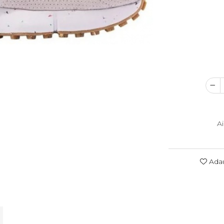
A
Adau