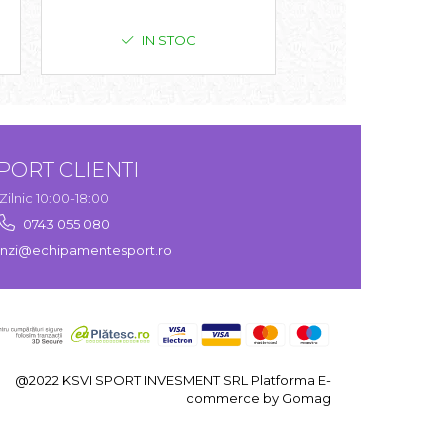
IN STOC
IN STO
PORT CLIENTI
Zilnic 10:00-18:00
0743 055 080
zi@echipamentesport.ro
@2022 KSVI SPORT INVESMENT SRL
Platforma E-
commerce by Gomag