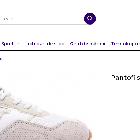
Sport
Lichidari de stoc
Ghid de mărimi
Tehnologii î
2
Pantofi 