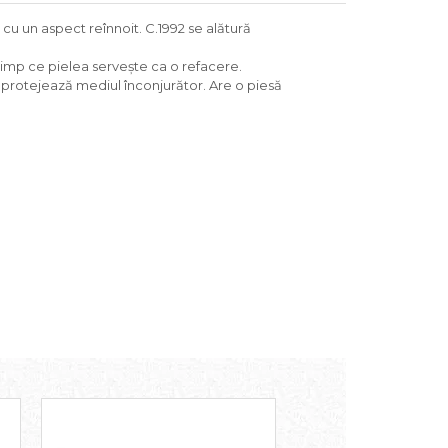
 cu un aspect reînnoit. C.1992 se alătură
în timp ce pielea servește ca o refacere.
, protejează mediul înconjurător. Are o piesă