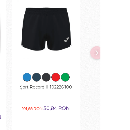
Șort Record II 102226.100
Papuci femei I
SISLLS220
50,84 RON
40,1
101,68 RON
80,33 RON
N