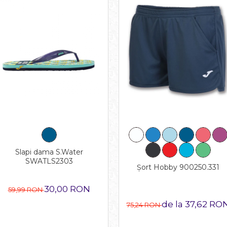
Slapi dama S.Water
SWATLS2303
Șort Hobby 900250.331
30,00 RON
59,99 RON
de la 37,62 RO
75,24 RON