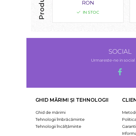
RON
IN STOC
SOCIAL
Urmareste-ne in socia
GHID MĂRIMI ȘI TEHNOLOGII
CLIE
Ghid de mărimi
Metode
Tehnologii îmbrăcăminte
Politic
Tehnologii încălțăminte
Garant
Informa