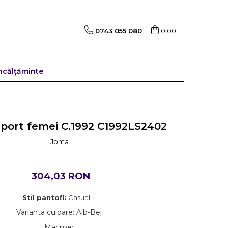
0743 055 080
0,00
ncălțăminte
sport femei C.1992 C1992LS2402
Joma
304,03 RON
Stil pantofi:
Casual
Varianta culoare
:
Alb-Bej
Marime
: