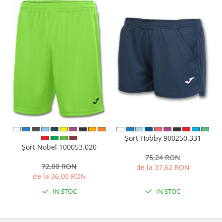
Șort Hobby 900250.331
Șort Nobel 100053.020
75,24 RON
72,00 RON
de la 37,62 RON
de la 36,00 RON
IN STOC
IN STOC