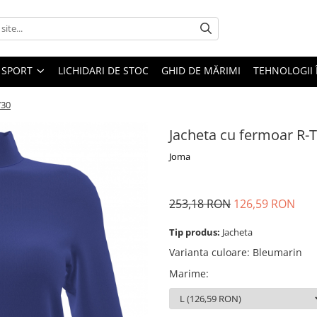
SPORT
LICHIDARI DE STOC
GHID DE MĂRIMI
TEHNOLOGII
730
Jacheta cu fermoar R-T
Joma
253,18 RON
126,59 RON
Tip produs:
Jacheta
Varianta culoare
:
Bleumarin
Marime
: