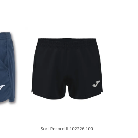
1
Șort Record II 102226.100
Slapi