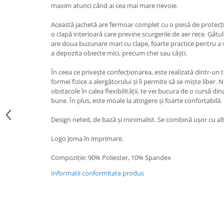
maxim atunci când ai cea mai mare nevoie.
Această jachetă are fermoar complet cu o piesă de protecție
o clapă interioară care previne scurgerile de aer rece. Gâtul
are doua buzunare mari cu clape, foarte practice pentru a vă
a depozita obiecte mici, precum chei sau căști.
În ceea ce privește confecționarea, este realizată dintr-un t
formei fizice a alergătorului și îi permite să se miște liber.
obstacole în calea flexibilității, te vei bucura de o cursă 
bune. În plus, este moale la atingere și foarte confortabilă.
Design neted, de bază și minimalist. Se combină ușor cu alt
Logo Joma în imprimare.
Compoziție: 90% Poliester, 10% Spandex
Informatii conformitate produs