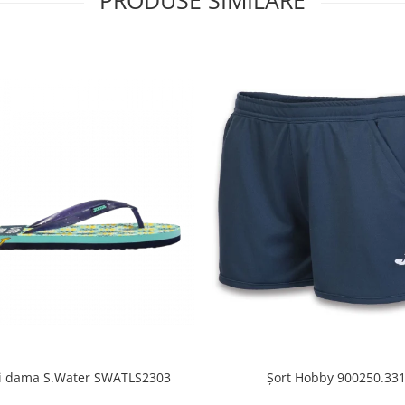
PRODUSE SIMILARE
i dama S.Water SWATLS2303
Șort Hobby 900250.33