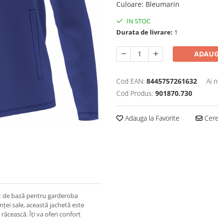
Culoare
:
Bleumarin
IN STOC
Durata de livrare:
1
ADAUG
Cod EAN:
8445757261632
Ai 
Cod Produs:
901870.730
Adauga la Favorite
Cere 
nt de bază pentru garderoba
nței sale, această jachetă este
ăcească. Îți va oferi confort