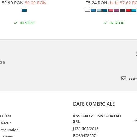
59,99 RON
30,00 RON
75,24 RON
de la 37,62 
IN STOC
IN STOC
dia
com
DATE COMERCIALE
 Plata
KSVI SPORT INVESTMENT
@
SRL
e Retur
J13/1565/2018
Produselor
RO39452257