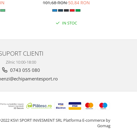
RON
101,68 RON
50,84 RON
8
IN STOC
SUPORT CLIENTI
Zilnic 10:00-18:00
0743 055 080
enzi@echipamentesport.ro
2022 KSVI SPORT INVESMENT SRL
Platforma E-commerce by
Gomag