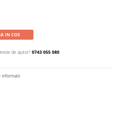
A IN COS
nevoie de ajutor?
0743 055 080
informatii