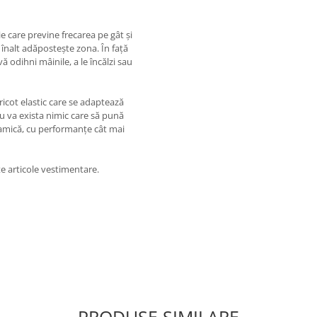
 care previne frecarea pe gât și
 înalt adăpostește zona. În față
 odihni mâinile, a le încălzi sau
ricot elastic care se adaptează
 Nu va exista nimic care să pună
dinamică, cu performanțe cât mai
e articole vestimentare.