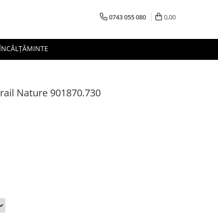
0743 055 080
0,00
 ÎNCĂLȚĂMINTE
rail Nature 901870.730