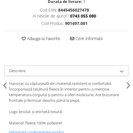
Durata de livrare:
1
Cod EAN:
8445456027478
Ai nevoie de ajutor?
0743 055 080
Cod Produs:
901497.001
Adauga la Favorite
Cere informatii
Descriere
Hanorac cu căptușeală din material rezistent și confortabil.
Încorporează țesătură fleece în interior pentru a menține
temperatura corpului și pentru a oferi moliciune. Are buzunare
frontale și fermoar deschis până la piept.
Logo brodat și etichetă țesută.
Material: fleece 100% poliester
Informatii conformitate produs