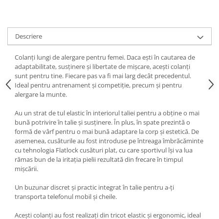
Descriere
Colanți lungi de alergare pentru femei. Daca ești în cautarea de
adaptabilitate, susținere și libertate de mișcare, acești colanți
sunt pentru tine. Fiecare pas va fi mai larg decât precedentul.
Ideal pentru antrenament și competiție, precum și pentru
alergare la munte.
Au un strat de tul elastic în interiorul taliei pentru a obține o mai
bună potrivire în talie și susținere. În plus, în spate prezintă o
formă de vârf pentru o mai bună adaptare la corp și estetică. De
asemenea, cusăturile au fost introduse pe întreaga îmbrăcăminte
cu tehnologia Flatlock cusături plat, cu care sportivul își va lua
rămas bun de la iritația pielii rezultată din frecare în timpul
mișcării.
Un buzunar discret și practic integrat în talie pentru a-ți
transporta telefonul mobil și cheile.
Acești colanți au fost realizați din tricot elastic și ergonomic, ideal