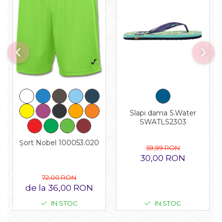
Slapi dama S.Water
SWATLS2303
Șort Nobel 100053.020
59,99 RON
30,00 RON
72,00 RON
de la 36,00 RON
IN STOC
IN STOC