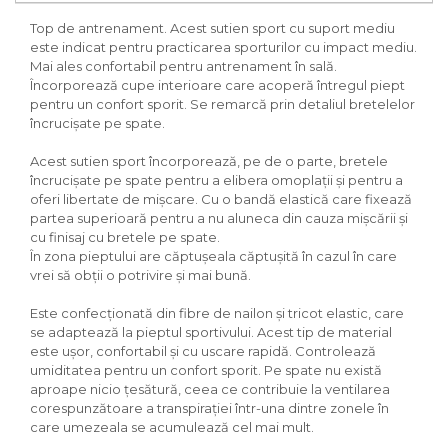
Top de antrenament. Acest sutien sport cu suport mediu
este indicat pentru practicarea sporturilor cu impact mediu.
Mai ales confortabil pentru antrenament în sală.
Încorporează cupe interioare care acoperă întregul piept
pentru un confort sporit. Se remarcă prin detaliul bretelelor
încrucișate pe spate.
Acest sutien sport încorporează, pe de o parte, bretele
încrucișate pe spate pentru a elibera omoplații și pentru a
oferi libertate de mișcare. Cu o bandă elastică care fixează
partea superioară pentru a nu aluneca din cauza mișcării și
cu finisaj cu bretele pe spate.
În zona pieptului are căptușeala căptușită în cazul în care
vrei să obții o potrivire și mai bună.
Este confecționată din fibre de nailon și tricot elastic, care
se adaptează la pieptul sportivului. Acest tip de material
este ușor, confortabil și cu uscare rapidă. Controlează
umiditatea pentru un confort sporit. Pe spate nu există
aproape nicio țesătură, ceea ce contribuie la ventilarea
corespunzătoare a transpirației într-una dintre zonele în
care umezeala se acumulează cel mai mult.