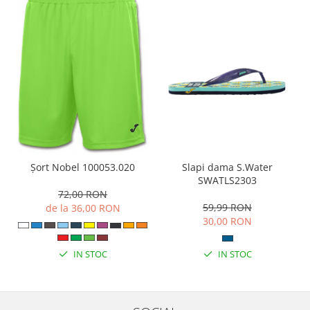
Slapi dama S.Water
Șort Nobel 100053.020
SWATLS2303
72,00 RON
59,99 RON
de la 36,00 RON
30,00 RON
IN STOC
IN STOC