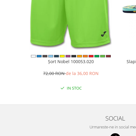
Șort Nobel 100053.020
Slap
72,00 RON
de la 36,00 RON
IN STOC
SOCIAL
Urmareste-ne in social me