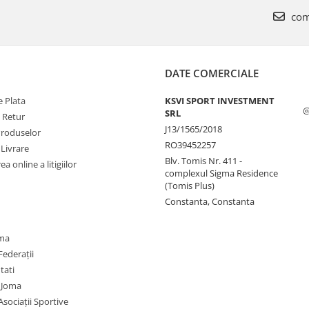
com
DATE COMERCIALE
 Plata
KSVI SPORT INVESTMENT
@
SRL
e Retur
J13/1565/2018
Produselor
RO39452257
 Livrare
Blv. Tomis Nr. 411 -
a online a litigiilor
complexul Sigma Residence
(Tomis Plus)
Constanta, Constanta
oma
Federații
utati
 Joma
Asociații Sportive