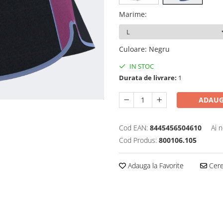
Marime
:
Culoare
:
Negru
IN STOC
Durata de livrare:
1
ADAUG
Cod EAN:
8445456504610
Ai 
Cod Produs:
800106.105
Adauga la Favorite
Cere 