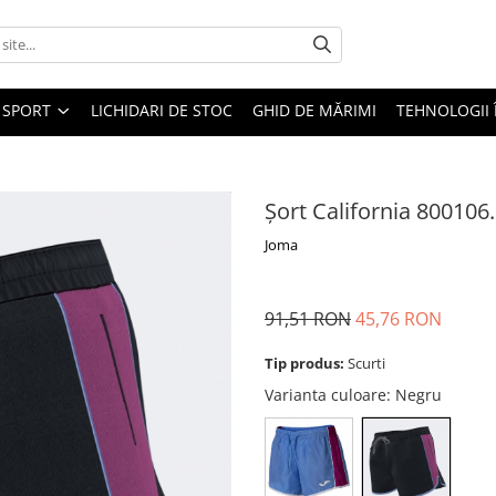
SPORT
LICHIDARI DE STOC
GHID DE MĂRIMI
TEHNOLOGII
Șort California 800106
Joma
91,51 RON
45,76 RON
Tip produs:
Scurti
Varianta culoare
: Negru