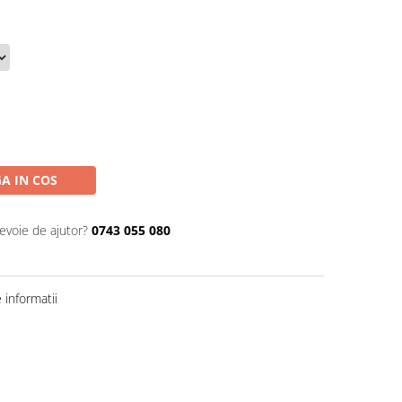
A IN COS
nevoie de ajutor?
0743 055 080
informatii