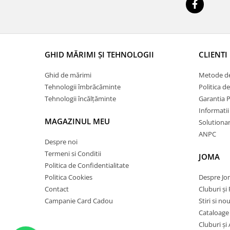
GHID MĂRIMI ȘI TEHNOLOGII
CLIENTI
Ghid de mărimi
Metode de
Tehnologii îmbrăcăminte
Politica d
Tehnologii încălțăminte
Garantia 
Informatii
MAGAZINUL MEU
Solutionare
ANPC
Despre noi
Termeni si Conditii
JOMA
Politica de Confidentialitate
Politica Cookies
Despre J
Contact
Cluburi și 
Campanie Card Cadou
Stiri si no
Cataloage
Cluburi și 