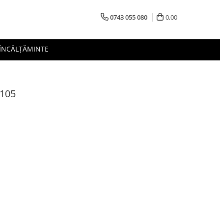
0743 055 080
0,00
 ÎNCĂLȚĂMINTE
.105