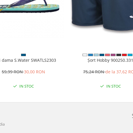
i dama S.Water SWATLS2303
Șort Hobby 900250.33
59,99 RON
30,00 RON
75,24 RON
de la 37,62 
IN STOC
IN STOC
dia