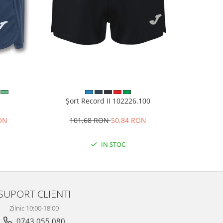
1
Șort Record II 102226.100
Slapi
RON
101,68 RON
50,84 RON
8
IN STOC
SUPORT CLIENTI
Zilnic 10:00-18:00
0743 055 080