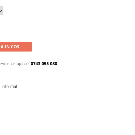
A IN COS
nevoie de ajutor?
0743 055 080
informatii