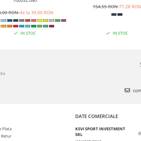
100052.040
154,55 RON
77,28 RO
8,00 RON
de la 39,00 RON
IN STOC
IN STOC
dia
com
DATE COMERCIALE
 Plata
KSVI SPORT INVESTMENT
@
SRL
e Retur