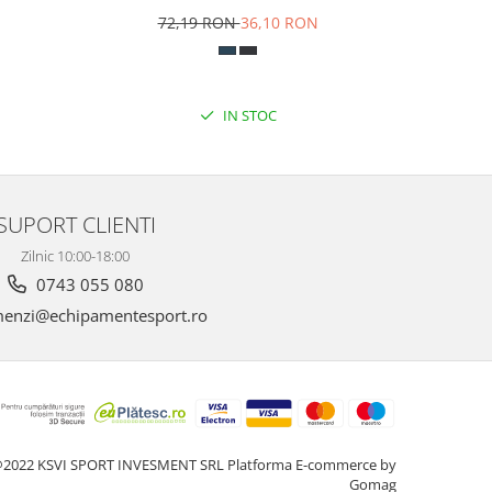
N
72,19 RON
36,10 RON
8
IN STOC
SUPORT CLIENTI
Zilnic 10:00-18:00
0743 055 080
enzi@echipamentesport.ro
2022 KSVI SPORT INVESMENT SRL
Platforma E-commerce by
Gomag