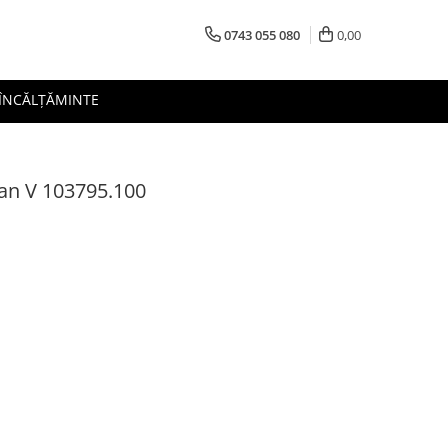
0743 055 080
0,00
 ÎNCĂLȚĂMINTE
an V 103795.100