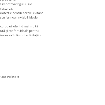
 împotriva frigului, și o
ajustarea.
rotecție pentru bărbie, evitând
 cu fermoar invizibil, ideale
a corpului, oferind mai multă
ură și confort, ideală pentru
izarea sa în timpul activităților
100% Poliester