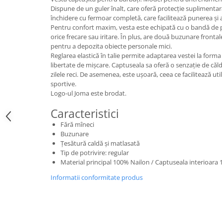
Dispune de un guler înalt, care oferă protecție suplimentară
închidere cu fermoar completă, care facilitează punerea și 
Pentru confort maxim, vesta este echipată cu o bandă de p
orice frecare sau iritare. În plus, are două buzunare frontale
pentru a depozita obiecte personale mici.
Reglarea elastică în talie permite adaptarea vestei la form
libertate de mișcare. Captuseala sa oferă o senzație de căld
zilele reci. De asemenea, este ușoară, ceea ce facilitează util
sportive.
Logo-ul Joma este brodat.
Caracteristici
Fără mîneci
Buzunare
Țesătură caldă și matlasată
Tip de potrivire: regular
Material principal 100% Nailon / Captuseala interioara 
Informatii conformitate produs