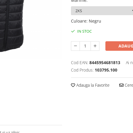
Marime
:
Culoare
:
Negru
IN STOC
ADAUG
Cod EAN:
8445954681813
Ai 
Cod Produs:
103795.100
Adauga la Favorite
Cere 
i uz zilnic.