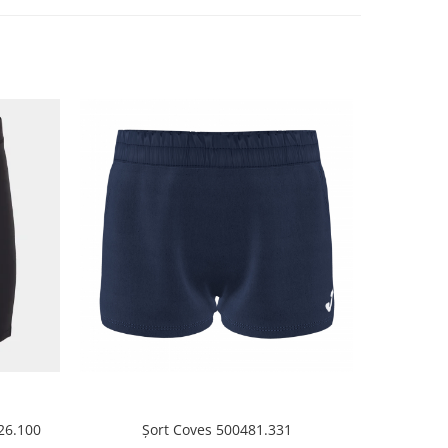
926.100
Șort Coves 500481.331
Papuci 