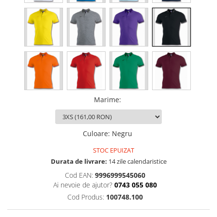
Marime
:
Culoare
:
Negru
STOC EPUIZAT
Durata de livrare:
14 zile calendaristice
Cod EAN:
9996999545060
Ai nevoie de ajutor?
0743 055 080
Cod Produs:
100748.100