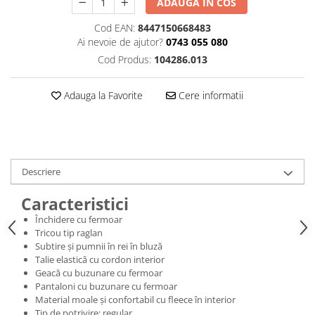
ADAUGA IN COS
Cod EAN:
8447150668483
Ai nevoie de ajutor?
0743 055 080
Cod Produs:
104286.013
Adauga la Favorite
Cere informatii
Descriere
Caracteristici
Închidere cu fermoar
Tricou tip raglan
Subtire și pumnii în rei în bluză
Talie elastică cu cordon interior
Geacă cu buzunare cu fermoar
Pantaloni cu buzunare cu fermoar
Material moale și confortabil cu fleece în interior
Tip de potrivire: regular