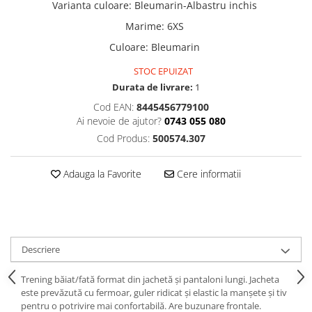
Varianta culoare
:
Bleumarin-Albastru inchis
Marime
:
6XS
Culoare
:
Bleumarin
STOC EPUIZAT
Durata de livrare:
1
Cod EAN:
8445456779100
Ai nevoie de ajutor?
0743 055 080
Cod Produs:
500574.307
Adauga la Favorite
Cere informatii
Descriere
Trening băiat/fată format din jachetă și pantaloni lungi. Jacheta
este prevăzută cu fermoar, guler ridicat și elastic la manșete și tiv
pentru o potrivire mai confortabilă. Are buzunare frontale.