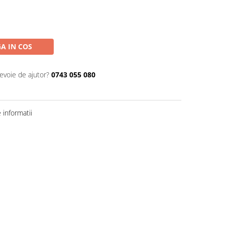
A IN COS
nevoie de ajutor?
0743 055 080
informatii