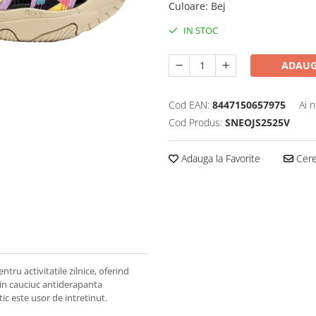
Culoare
:
Bej
IN STOC
ADAUG
Cod EAN:
8447150657975
Ai 
Cod Produs:
SNEOJS2525V
Adauga la Favorite
Cere 
tru activitatile zilnice, oferind
 din cauciuc antiderapanta
ic este usor de intretinut.