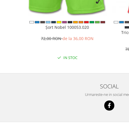
Șort Nobel 100053.020
Tri
72,00 RON
de la 36,00 RON
7
IN STOC
SOCIAL
Urmareste-ne in social me