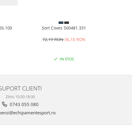
926.100
Șort Coves 500481.331
Papuci 
N
72,19 RON
36,10 RON
8
IN STOC
SUPORT CLIENTI
Zilnic 10:00-18:00
0743 055 080
enzi@echipamentesport.ro