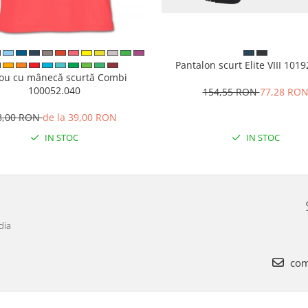
Pantalon scurt Elite VIII 101
cou cu mânecă scurtă Combi
100052.040
154,55 RON
77,28 RO
8,00 RON
de la 39,00 RON
IN STOC
IN STOC
dia
com