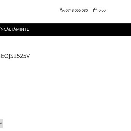
0743 055 080
0,00
 ÎNCĂLȚĂMINTE
SNEOJS2525V