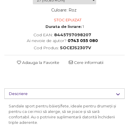
Culoare
:
Roz
STOC EPUIZAT
Durata de livrare:
1
Cod EAN:
8445757098207
Ai nevoie de ajutor?
0743 055 080
Cod Produs:
SOCEJS2307V
Adauga la Favorite
Cere informatii
Descriere
Sandale sport pentru băieți/fete, ideale pentru drumeții și
pentru ca cei mici să alerge, să se joace și să sară
confortabil. Au o potrivire suplimentară datorită închiderii
triple aderente.