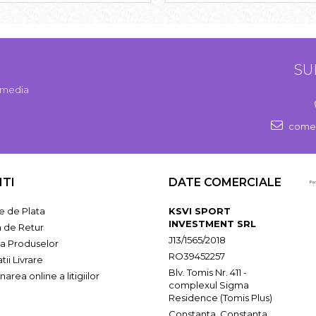
SU
l media
comen
NTI
DATE COMERCIALE
 de Plata
KSVI SPORT
INVESTMENT SRL
a de Retur
J13/1565/2018
ia Produselor
RO39452257
tii Livrare
Blv. Tomis Nr. 411 -
narea online a litigiilor
complexul Sigma
Residence (Tomis Plus)
Constanta, Constanta