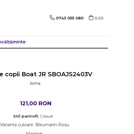
0743 055 080
0,00
ncălțăminte
e copii Boat JR SBOAJS2403V
Joma
121,00 RON
Stil pantofi:
Casual
Varianta culoare
:
Bleumarin-Rosu
Marime
: