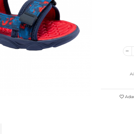
A
Adau