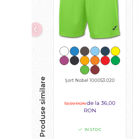
Produse similare
Șort Nobel 100053.020
de la 36,00
72,00 RON
RON
IN STOC