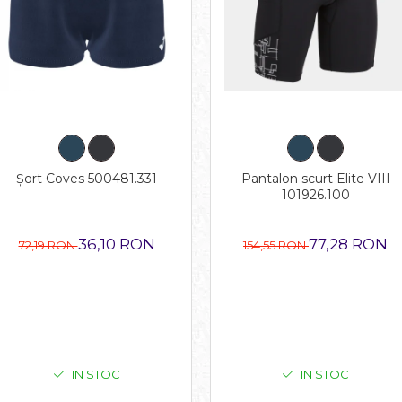
Șort Coves 500481.331
Pantalon scurt Elite VIII
101926.100
36,10 RON
77,28 RON
72,19 RON
154,55 RON
IN STOC
IN STOC