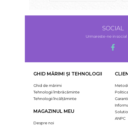
SOCIAL
Urmareste-ne in socia
GHID MĂRIMI ȘI TEHNOLOGII
CLIE
Ghid de mărimi
Metode
Tehnologii îmbrăcăminte
Politic
Tehnologii încălțăminte
Garant
Informa
MAGAZINUL MEU
Solutio
ANPC
Despre noi