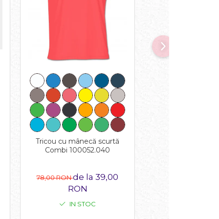
Papuci copii Isl
SISLJS220
40,1
80,33 RON
Tricou cu mânecă scurtă
Combi 100052.040
de la 39,00
78,00 RON
RON
IN STO
IN STOC