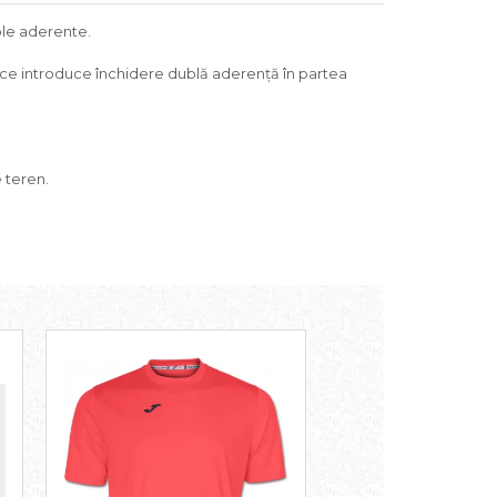
ble aderente.
rece introduce închidere dublă aderență în partea
 teren.