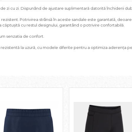
 de zi cu zi. Dispunând de ajustare suplimentară datorită închiderii du
i rezistent. Potrivirea strânsă în aceste sandale este garantată, deoa
a căptușită cu restul designului, garantând o potrivire confortabilă.
um senzatia de confort.
 rezistentă la uzură, cu modele diferite pentru a optimiza aderența pe