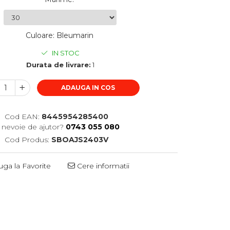
Culoare
:
Bleumarin
IN STOC
Durata de livrare:
1
ADAUGA IN COS
Cod EAN:
8445954285400
i nevoie de ajutor?
0743 055 080
Cod Produs:
SBOAJS2403V
ga la Favorite
Cere informatii