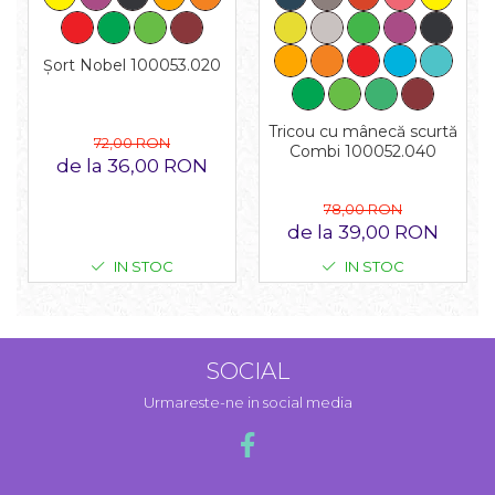
Șort Nobel 100053.020
Tricou cu mânecă scurtă
72,00 RON
Combi 100052.040
de la 36,00 RON
78,00 RON
de la 39,00 RON
IN STOC
IN STOC
SOCIAL
Urmareste-ne in social media