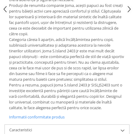
Produși de renumita companie Joma, acești papuci au fost creați
pentru băieții activi care apreciază confortul și stilul. Căptușeala
lor superioară și interioară din material sintetic de înaltă calitate
fac pantofii ușori, ușor de întreținut și rezistenți la distrugere,
ceea ce este deosebit de important pentru utilizarea zilnică de
către copii.
Categoria căreia îi aparțin, adică încălțămintea pentru copii,
subliniază universalitatea și adaptarea acestora la nevoile
tinerilor utilizatori. Joma S.Island 2403 Jr este mai mult decât
papuci obișnuiți - este combinația perfectă de stil de viață sportiv
și practicitate, concepută pentru tineri. Nu au clema ajustabila,
ceea ce le face mai usor de pus si de scos rapid, iar lipsa eroilor
din basme sau filme ii face sa fie perceputi ca o alegere mai
matura pentru baietii care pretuiesc simplitatea si stilul.
Pentru a rezuma, papucii Joma S.Island 2403 Jr SISLJS2403 sunt o
investiție excelentă pentru părinții care caută încălțăminte de
vară confortabilă, durabilă și elegantă pentru copiii lor. Designul
lor universal, combinat cu manoperă și materiale de înaltă
calitate, le face alegerea perfectă pentru orice ocazie.
Informatii conformitate produs
Caracteristici