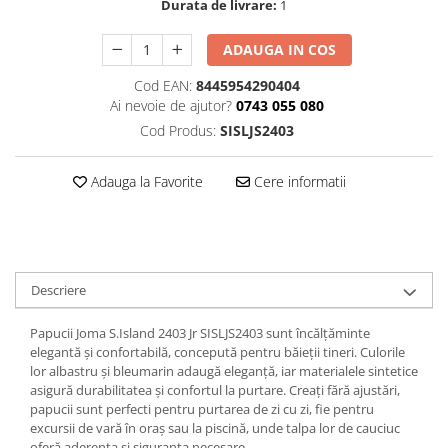
Durata de livrare:
1
ADAUGA IN COS
Cod EAN:
8445954290404
Ai nevoie de ajutor?
0743 055 080
Cod Produs:
SISLJS2403
Adauga la Favorite
Cere informatii
Descriere
Papucii Joma S.Island 2403 Jr SISLJS2403 sunt încălțăminte
elegantă și confortabilă, concepută pentru băieții tineri. Culorile
lor albastru și bleumarin adaugă eleganță, iar materialele sintetice
asigură durabilitatea și confortul la purtare. Creați fără ajustări,
papucii sunt perfecti pentru purtarea de zi cu zi, fie pentru
excursii de vară în oraș sau la piscină, unde talpa lor de cauciuc
oferă aderența și siguranța necesare.