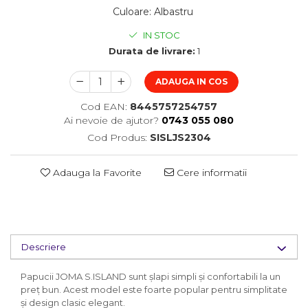
Culoare
:
Albastru
IN STOC
Durata de livrare:
1
ADAUGA IN COS
Cod EAN:
8445757254757
Ai nevoie de ajutor?
0743 055 080
Cod Produs:
SISLJS2304
Adauga la Favorite
Cere informatii
Descriere
Papucii JOMA S.ISLAND sunt șlapi simpli și confortabili la un
preț bun. Acest model este foarte popular pentru simplitate
și design clasic elegant.