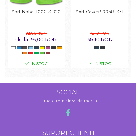
Șort Coves 500481.331
Șort Nobel 100053.020
72,19 RON
72,00 RON
36,10 RON
de la 36,00 RON
IN STOC
IN STOC
SOCIAL
Urmareste-ne in social media
SUPORT CLIENTI