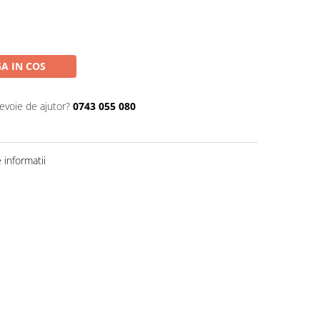
A IN COS
nevoie de ajutor?
0743 055 080
informatii