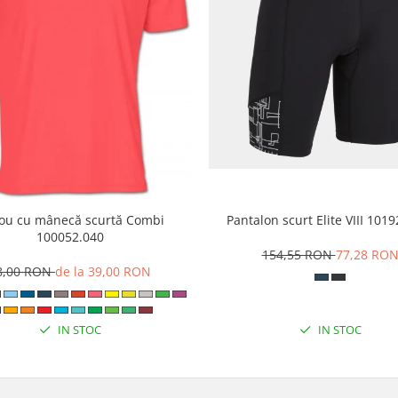
cou cu mânecă scurtă Combi
Pantalon scurt Elite VIII 101
100052.040
154,55 RON
77,28 RO
8,00 RON
de la 39,00 RON
IN STOC
IN STOC