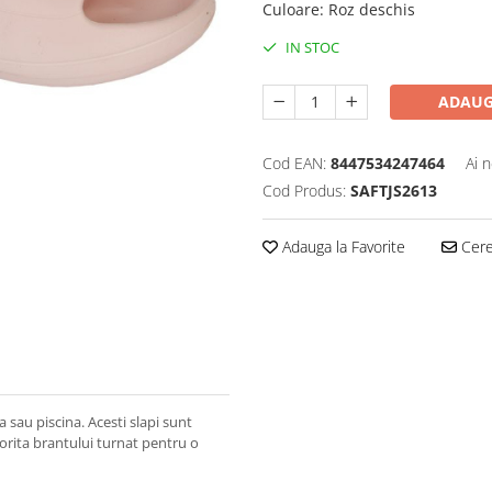
Culoare
:
Roz deschis
IN STOC
ADAUG
Cod EAN:
8447534247464
Ai 
Cod Produs:
SAFTJS2613
Adauga la Favorite
Cere 
ja sau piscina. Acesti slapi sunt
atorita brantului turnat pentru o