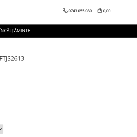
0743 055 080
0,00
 ÎNCĂLȚĂMINTE
AFTJS2613