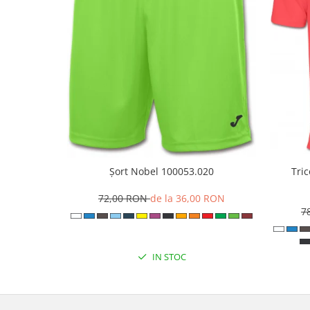
Tri
Șort Nobel 100053.020
72,00 RON
de la 36,00 RON
7
IN STOC