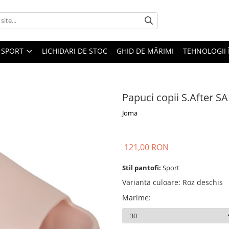
SPORT
LICHIDARI DE STOC
GHID DE MĂRIMI
TEHNOLOGII
Papuci copii S.After S
Joma
121,00 RON
Stil pantofi:
Sport
Varianta culoare
:
Roz deschis
Marime
: