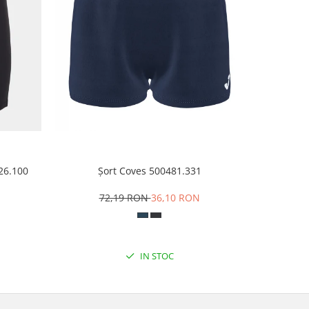
926.100
Șort Coves 500481.331
Papuci 
N
72,19 RON
36,10 RON
8
IN STOC