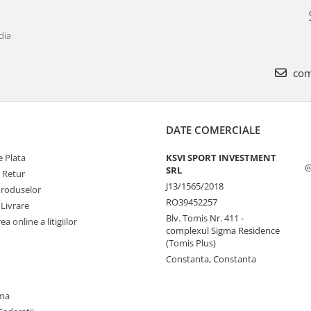
dia
com
DATE COMERCIALE
 Plata
KSVI SPORT INVESTMENT
@
SRL
e Retur
J13/1565/2018
Produselor
RO39452257
 Livrare
Blv. Tomis Nr. 411 -
a online a litigiilor
complexul Sigma Residence
(Tomis Plus)
Constanta, Constanta
oma