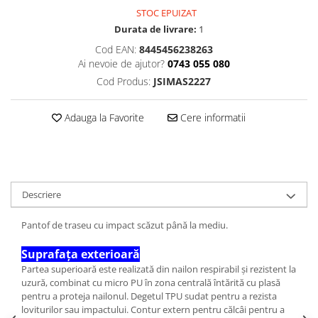
STOC EPUIZAT
Durata de livrare:
1
Cod EAN:
8445456238263
Ai nevoie de ajutor?
0743 055 080
Cod Produs:
JSIMAS2227
Adauga la Favorite
Cere informatii
Descriere
Pantof de traseu cu impact scăzut până la mediu.
Suprafața exterioară
Partea superioară este realizată din nailon respirabil și rezistent la
uzură, combinat cu micro PU în zona centrală întărită cu plasă
pentru a proteja nailonul. Degetul TPU sudat pentru a rezista
loviturilor sau impactului. Contur extern pentru călcâi pentru a