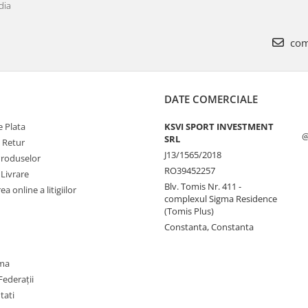
dia
com
DATE COMERCIALE
 Plata
KSVI SPORT INVESTMENT
@
SRL
e Retur
J13/1565/2018
Produselor
RO39452257
 Livrare
Blv. Tomis Nr. 411 -
a online a litigiilor
complexul Sigma Residence
(Tomis Plus)
Constanta, Constanta
oma
Federații
utati