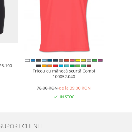
926.100
Papuci 
Tricou cu mânecă scurtă Combi
100052.040
N
8
78,00 RON
de la 39,00 RON
IN STOC
SUPORT CLIENTI