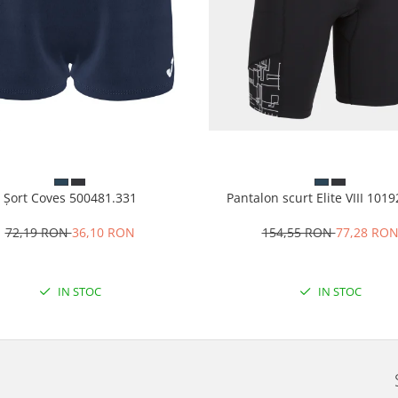
Șort Coves 500481.331
Pantalon scurt Elite VIII 101
72,19 RON
36,10 RON
154,55 RON
77,28 RO
IN STOC
IN STOC