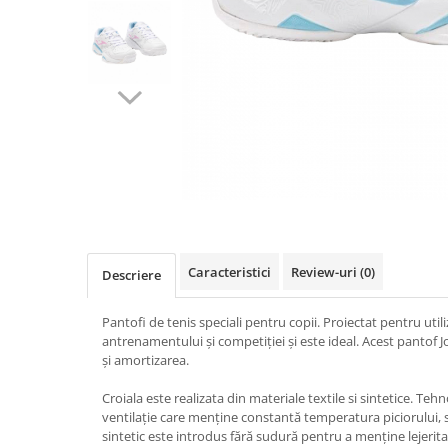
Mingi alte sporturi
Volei
Jachete
Salopete
Seturi
Jambiere
Seturi
Sorturi
Mingi fotbal
Yoga
Pantaloni
Sorturi
Treninguri
Ochelari inot
Seturi
Topuri
Tricouri
Palete Padel
Treninguri
Treninguri
Veste
Prosoape
Veste
Veste
Incaltaminte
Rucsacuri
Incaltaminte
Incaltaminte
Confort - Casual
Saci
Alergare - Atletism
Alergare - Atletism
Fotbal si fotbal de sala
Confort - Casual
Confort - Casual
Papuci
Sepci si palarii
Drumetii
Drumetii
Sandale
Sosete
Fotbal si fotbal de sala
Fotbal si fotbal de sala
Sport
Caracteristici
Review-uri
(0)
Descriere
Veste antrenament
Papuci
Papuci
Sandale
Sandale
Pantofi de tenis speciali pentru copii. Proiectat pentru utili
antrenamentului și competiției și este ideal. Acest pantof 
Tenis - Padel
Tenis - Padel
și amortizarea.
Trail
Trail
Volei - Handbal
Volei - Handbal
Croiala este realizata din materiale textile si sintetice. Te
ventilație care menține constantă temperatura piciorului, s
sintetic este introdus fără sudură pentru a menține lejerita