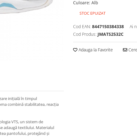
Culoare
:
Alb
STOC EPUIZAT
Cod EAN:
8447150384338
Ai 
Cod Produs:
JMATS2532C
Adauga la Favorite
Cere 
zare inițială în timpul
Joma combină stabilitatea, reacția
hnologia VTS, un sistem de
e adaugă textilului. Materialul
tea pantofului, protejând și