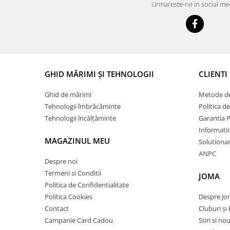
Urmareste-ne in social me
GHID MĂRIMI ȘI TEHNOLOGII
CLIENTI
Ghid de mărimi
Metode de
Tehnologii îmbrăcăminte
Politica d
Tehnologii încălțăminte
Garantia 
Informatii
MAGAZINUL MEU
Solutionare
ANPC
Despre noi
Termeni si Conditii
JOMA
Politica de Confidentialitate
Politica Cookies
Despre J
Contact
Cluburi și 
Campanie Card Cadou
Stiri si no