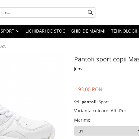
SPORT
LICHIDARI DE STOC
GHID DE MĂRIMI
TEHNOLOGII
532C
Pantofi sport copii M
Joma
193,00 RON
Stil pantofi:
Sport
Varianta culoare
:
Alb-Roz
Marime
: