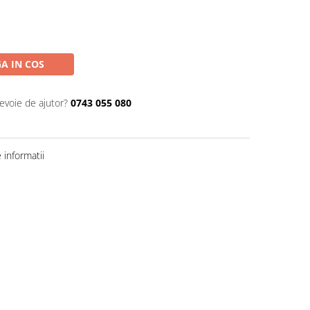
A IN COS
nevoie de ajutor?
0743 055 080
informatii