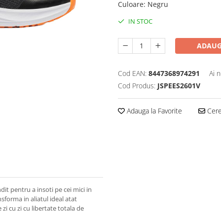
Culoare
:
Negru
IN STOC
ADAUG
Cod EAN:
8447368974291
Ai 
Cod Produs:
JSPEES2601V
Adauga la Favorite
Cere 
t pentru a insoti pe cei mici in
nsforma in aliatul ideal atat
i cu zi cu libertate totala de