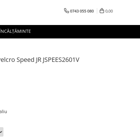
0743 055 080
0,00
 ÎNCĂLȚĂMINTE
 velcro Speed JR JSPEES2601V
aliu