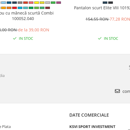
Pantalon scurt Elite VIII 101
cou cu mânecă scurtă Combi
100052.040
154,55 RON
77,28 RO
8,00 RON
de la 39,00 RON
IN STOC
IN STOC
dia
com
DATE COMERCIALE
 Plata
KSVI SPORT INVESTMENT