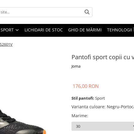
SPORT
LICHIDARI DE STOC
GHID DE MĂRIMI
TEHNOLOGII
EES2601V
Pantofi sport copii cu
Joma
176,00 RON
Stil pantofi:
Sport
Varianta culoare
:
Negru-Portoc
Marime
: