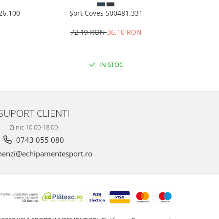
926.100
Șort Coves 500481.331
Papuci 
N
72,19 RON
36,10 RON
8
IN STOC
SUPORT CLIENTI
Zilnic 10:00-18:00
0743 055 080
enzi@echipamentesport.ro