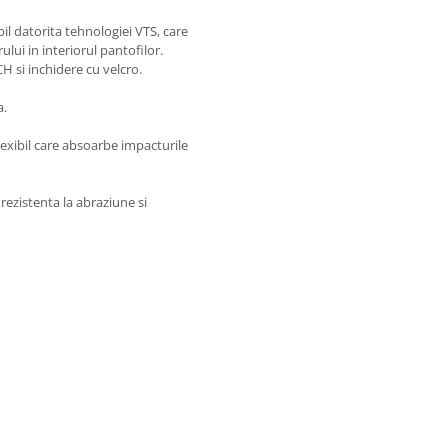
il datorita tehnologiei VTS, care
ului in interiorul pantofilor.
 si inchidere cu velcro.
a.
exibil care absoarbe impacturile
ezistenta la abraziune si