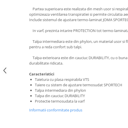
Partea superioara este realizata din mesh usor si respirab
optimizeaza ventilarea transpiratiei si permite circulatia aer
Include sistemul de ajustare termo-laminat JOMA SPORTECH
In varf, prezinta intarire PROTECTION tot termo-laminat
Talpa intermediara este din phylon, un material usor si fl
pentru a reda confort sub talpi.
Talpa exterioara este din cauciuc DURABILITY, cu o buna r
durabilitate ridicata.
Caracteristici
Taietura cu plasa respirabila VTS
Taiere cu sistem de ajustare termosudat SPORTECH
Talpa intermediara din phylon
Talpa din cauciuc DURABILITY
Protectie termosudata la varf
Informatii conformitate produs