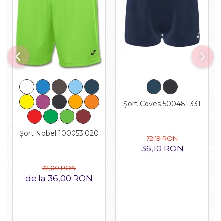
Șort Coves 500481.331
Șort Nobel 100053.020
72,19 RON
36,10 RON
72,00 RON
de la 36,00 RON