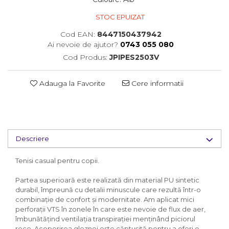
STOC EPUIZAT
Cod EAN:
8447150437942
Ai nevoie de ajutor?
0743 055 080
Cod Produs:
JPIPES2503V
Adauga la Favorite
Cere informatii
Descriere
Tenisi casual pentru copii.
Partea superioară este realizată din material PU sintetic
durabil, împreună cu detalii minuscule care rezultă într-o
combinație de confort și modernitate. Am aplicat mici
perforații VTS în zonele în care este nevoie de flux de aer,
îmbunătățind ventilația transpirației menținând piciorul
rece. Acoperirea gleznei este căptușită pentru a oferi o