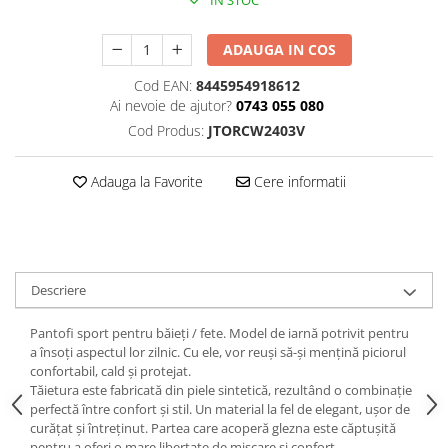
IN STOC
ADAUGA IN COS
Cod EAN:
8445954918612
Ai nevoie de ajutor?
0743 055 080
Cod Produs:
JTORCW2403V
Adauga la Favorite
Cere informatii
Descriere
Pantofi sport pentru băieți / fete. Model de iarnă potrivit pentru
a însoți aspectul lor zilnic. Cu ele, vor reuși să-și mențină piciorul
confortabil, cald și protejat.
Tăietura este fabricată din piele sintetică, rezultând o combinație
perfectă între confort și stil. Un material la fel de elegant, ușor de
curățat și întreținut. Partea care acoperă glezna este căptușită
pentru a oferi o mare libertate de mișcare și confort.