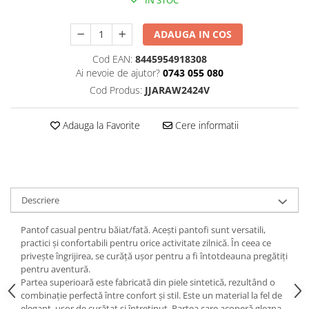
IN STOC
ADAUGA IN COS
Cod EAN:
8445954918308
Ai nevoie de ajutor?
0743 055 080
Cod Produs:
JJARAW2424V
Adauga la Favorite
Cere informatii
Descriere
Pantof casual pentru băiat/fată. Acești pantofi sunt versatili,
practici și confortabili pentru orice activitate zilnică. În ceea ce
privește îngrijirea, se curăță ușor pentru a fi întotdeauna pregătiți
pentru aventură.
Partea superioară este fabricată din piele sintetică, rezultând o
combinație perfectă între confort și stil. Este un material la fel de
elegant, ușor de curățat și întreținut. Partea care acoperă glezna