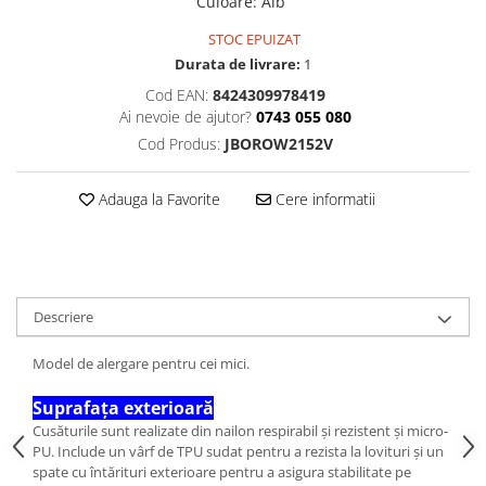
Culoare
:
Alb
STOC EPUIZAT
Durata de livrare:
1
Cod EAN:
8424309978419
Ai nevoie de ajutor?
0743 055 080
Cod Produs:
JBOROW2152V
Adauga la Favorite
Cere informatii
Descriere
Model de alergare pentru cei mici.
Suprafața exterioară
Cusăturile sunt realizate din nailon respirabil și rezistent și micro-
PU. Include un vârf de TPU sudat pentru a rezista la lovituri și un
spate cu întărituri exterioare pentru a asigura stabilitate pe