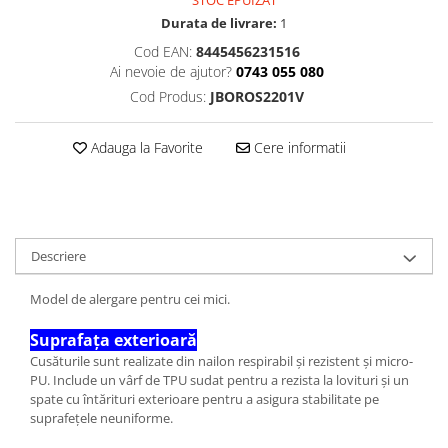
STOC EPUIZAT
Durata de livrare:
1
Cod EAN:
8445456231516
Ai nevoie de ajutor?
0743 055 080
Cod Produs:
JBOROS2201V
Adauga la Favorite
Cere informatii
Descriere
Model de alergare pentru cei mici.
Suprafața exterioară
Cusăturile sunt realizate din nailon respirabil și rezistent și micro-
PU. Include un vârf de TPU sudat pentru a rezista la lovituri și un
spate cu întărituri exterioare pentru a asigura stabilitate pe
suprafețele neuniforme.