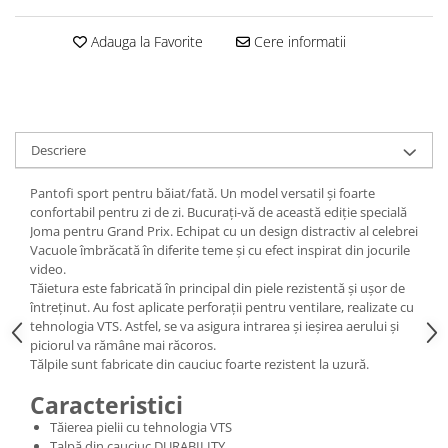
Adauga la Favorite
Cere informatii
Descriere
Pantofi sport pentru băiat/fată. Un model versatil și foarte
confortabil pentru zi de zi. Bucurați-vă de această ediție specială
Joma pentru Grand Prix. Echipat cu un design distractiv al celebrei
Vacuole îmbrăcată în diferite teme și cu efect inspirat din jocurile
video.
Tăietura este fabricată în principal din piele rezistentă și ușor de
întreținut. Au fost aplicate perforații pentru ventilare, realizate cu
tehnologia VTS. Astfel, se va asigura intrarea și ieșirea aerului și
piciorul va rămâne mai răcoros.
Tălpile sunt fabricate din cauciuc foarte rezistent la uzură.
Caracteristici
Tăierea pielii cu tehnologia VTS
Talpă din cauciuc DURABILITY