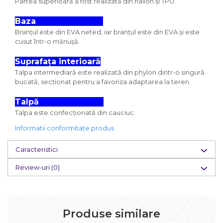
Partea superioară a fost realizată din nailon și TPU.
Baza
Branțul este din EVA neted, iar branțul este din EVA și este
cusut într-o mănușă.
Suprafața interioară
Talpa intermediară este realizată din phylon dintr-o singură
bucată, secţionat pentru a favoriza adaptarea la teren.
Talpă
Talpa este confecționată din cauciuc.
Informatii conformitate produs
Caracteristici
Review-uri
(0)
Produse similare