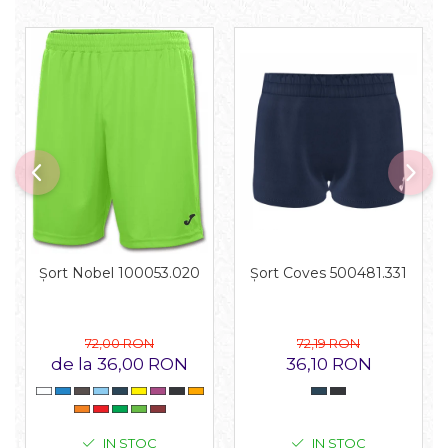
Șort Coves 500481.331
Șort Nobel 100053.020
72,19 RON
72,00 RON
36,10 RON
de la 36,00 RON
IN STOC
IN STOC