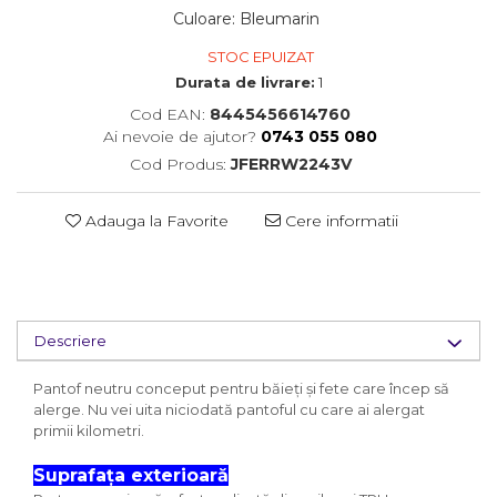
Culoare
:
Bleumarin
STOC EPUIZAT
Durata de livrare:
1
Cod EAN:
8445456614760
Ai nevoie de ajutor?
0743 055 080
Cod Produs:
JFERRW2243V
Adauga la Favorite
Cere informatii
Descriere
Pantof neutru conceput pentru băieți și fete care încep să
alerge. Nu vei uita niciodată pantoful cu care ai alergat
primii kilometri.
Suprafața exterioară