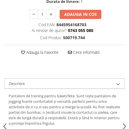
Durata de livrare:
1
ADAUGA IN COS
Cod EAN:
8445954168703
Ai nevoie de ajutor?
0743 055 080
Cod Produs:
500719.744
Adauga la Favorite
Cere informatii
Descriere
Pantaloni de trening pentru băieți/fete. Sunt niște pantaloni de
jogging foarte confortabili și versatili, perfecti pentru orice
activitate de zi cu zi sau pentru a merge la școală. Au fost realizate
parțial din bumbac, o țesătură moale la contactul cu pielea, care
este de lungă durată și respirabilă. Există și lână în interior pentru
a proteja împotriva frigului.