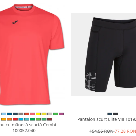
Pantalon scurt Elite VIII 101
cou cu mânecă scurtă Combi
100052.040
154,55 RON
77,28 RO