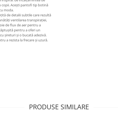
 inspirat de încălțămintea de
copii. Acești pantofi tip botină
s cu moda.
țită de detalii subtile care rezultă
ătăți ventilarea transpirației,
voie de flux de aer pentru a
căptușită pentru a oferi un
u șireturi și o bucată adezivă.
 a rezista la frecare și uzură.
PRODUSE SIMILARE