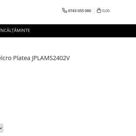
0743 055 080
0,00
 ÎNCĂLȚĂMINTE
velcro Platea JPLAMS2402V