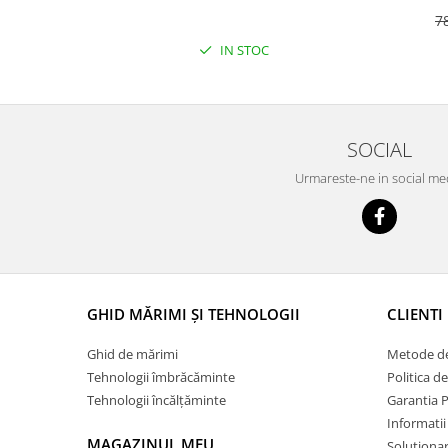
7
IN STOC
SOCIAL
Urmareste-ne in social me
GHID MĂRIMI ȘI TEHNOLOGII
CLIENTI
Ghid de mărimi
Metode de
Tehnologii îmbrăcăminte
Politica d
Tehnologii încălțăminte
Garantia 
Informatii
MAGAZINUL MEU
Solutionare