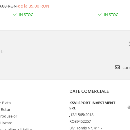
8,00 RON
de la 39,00 RON
IN STOC
IN STOC
dia
com
DATE COMERCIALE
 Plata
KSVI SPORT INVESTMENT
@
SRL
e Retur
J13/1565/2018
Produselor
RO39452257
 Livrare
Blv. Tomis Nr. 411 -
a online a litigiilor