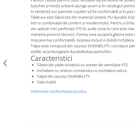
Pantofi casual pentru copii. Modelul de jumătate de șosetă
baschet și moda urbană ajunge acum și în catalogul pentru 
în tendință vor permite copiilor să fie confortabili și în pa
Tăietura este fabricată din material sintetic PU durabil, înso
într-o combinație de confort și modernitate. Pentru a îmbun
am aplicat mici perforații VTS în acele zone în care este ne
menține piciorul răcoros. Partea care acoperă glezna este 
mișcare mai confortabilă. Acestea includ o dublă închidere c
Talpa este compusă din cauciuc DURABILITY, conceput pentru
Astfel, se prelungește durabilitatea pantofilor.
Caracteristici
Tăiere din piele sintetică cu sistem de ventilație VTS
Inchidere cu sireturi combinata cu inchidere velcro
Talpă din cauciuc DURABILITY
Talie înaltă
Informatii conformitate produs