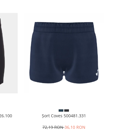
926.100
Șort Coves 500481.331
Papuci 
N
72,19 RON
36,10 RON
8