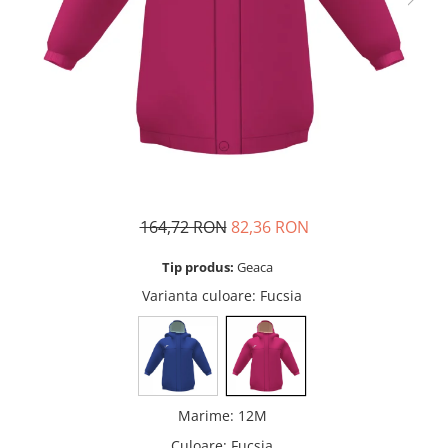
Mingi alte sporturi
Volei
Jachete
Salopete
Seturi
Jambiere
Seturi
Sorturi
Mingi fotbal
Yoga
Pantaloni
Sorturi
Treninguri
Ochelari inot
Seturi
Topuri
Tricouri
Palete Padel
Treninguri
Treninguri
Veste
Prosoape
Veste
Veste
Incaltaminte
Rucsacuri
Incaltaminte
Incaltaminte
Confort - Casual
Saci
Alergare - Atletism
Alergare - Atletism
Fotbal si fotbal de sala
Confort - Casual
Confort - Casual
Papuci
Sepci si palarii
164,72 RON
82,36 RON
Drumetii
Drumetii
Sandale
Sosete
Fotbal si fotbal de sala
Fotbal si fotbal de sala
Sport
Tip produs:
Geaca
Veste antrenament
Papuci
Papuci
Varianta culoare
: Fucsia
Sandale
Sandale
Tenis - Padel
Tenis - Padel
Trail
Trail
Volei - Handbal
Volei - Handbal
Marime
:
12M
Culoare
:
Fucsia