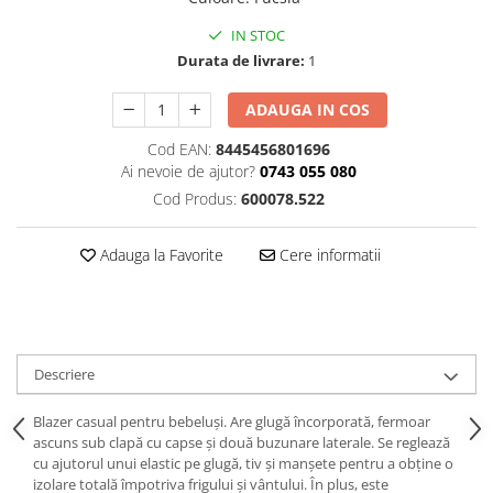
IN STOC
Durata de livrare:
1
ADAUGA IN COS
Cod EAN:
8445456801696
Ai nevoie de ajutor?
0743 055 080
Cod Produs:
600078.522
Adauga la Favorite
Cere informatii
Descriere
Blazer casual pentru bebeluși. Are glugă încorporată, fermoar
ascuns sub clapă cu capse și două buzunare laterale. Se reglează
cu ajutorul unui elastic pe glugă, tiv și manșete pentru a obține o
izolare totală împotriva frigului și vântului. În plus, este