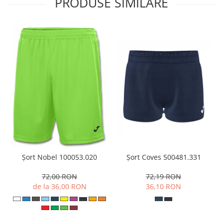
PRODUSE SIMILARE
Șort Coves 500481.331
Șort Nobel 100053.020
72,19 RON
72,00 RON
36,10 RON
de la 36,00 RON