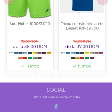
Tricou cu mânecă scurtă
Șort Nobel 100053.020
Desert 101739.700
74,00 RON
72,00 RON
de la 37,00 RON
de la 36,00 RON
IN STOC
IN STOC
SOCIAL
Urmareste-ne in social media