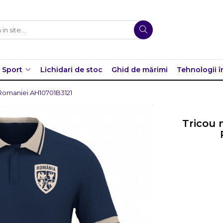
Sport
Lichidari de stoc
Ghid de mărimi
Tehnologii î
 Romaniei AH10701B3121
Tricou 