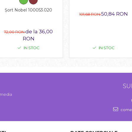
Șort Nobel 100053.020
50,84 RON
101,68 RON
de la 36,00
72,00 RON
RON
IN STOC
IN STOC
SU
l media
comen