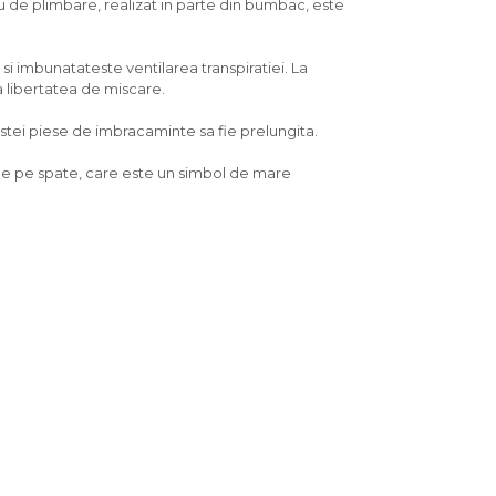
 de plimbare, realizat in parte din bumbac, este
si imbunatateste ventilarea transpiratiei. La
a libertatea de miscare.
cestei piese de imbracaminte sa fie prelungita.
r de pe spate, care este un simbol de mare