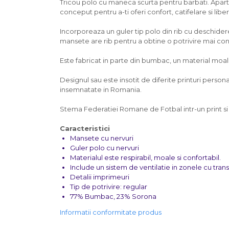
Tricou polo cu maneca scurta pentru barbati. Apart
conceput pentru a-ti oferi confort, catifelare si lib
Incorporeaza un guler tip polo din rib cu deschidere
mansete are rib pentru a obtine o potrivire mai conf
Este fabricat in parte din bumbac, un material moale,
Designul sau este insotit de diferite printuri pers
insemnatate in Romania.
Stema Federatiei Romane de Fotbal intr-un print si
Caracteristici
Mansete cu nervuri
Guler polo cu nervuri
Materialul este respirabil, moale si confortabil.
Include un sistem de ventilatie in zonele cu tran
Detalii imprimeuri
Tip de potrivire: regular
77% Bumbac, 23% Sorona
Informatii conformitate produs