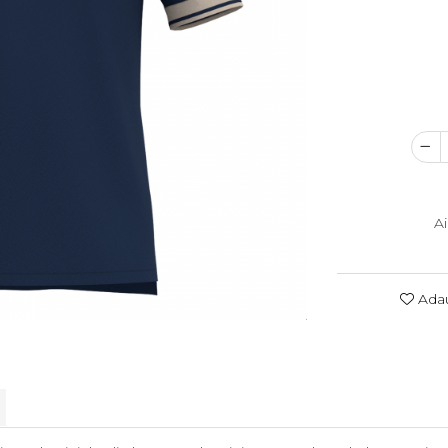
A
Adau