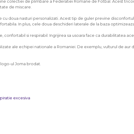
ine colectiei de plimbare a Federatiei Romane de Fotbal. Acest tricou
ertate de miscare.
 cu doua nasturi personalizati. Acest tip de guler previne disconfortul 
ortabila. In plus, cele doua deschideri laterale de la baza optimizeaz
 confortabil si respirabil. Ingrijirea sa usoara face ca durabilitatea a
onalizate ale echipei nationale a Romaniei. De exemplu, vulturul de au
 logo-ul Joma brodat.
spiratie excesiva