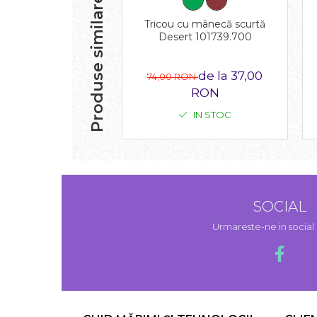
Produse similare
Tricou cu mânecă scurtă
Desert 101739.700
de la 37,00
74,00 RON
RON
IN STOC
SOCIAL
Urmareste-ne in socia