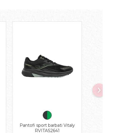
Pantofi sport barbati Vitaly
Pantalon 3/4 pent
RVITAS2641
Protec Exterior 1