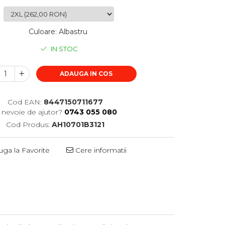
Culoare
:
Albastru
IN STOC
ADAUGA IN COS
Cod EAN:
8447150711677
i nevoie de ajutor?
0743 055 080
Cod Produs:
AH10701B3121
ga la Favorite
Cere informatii