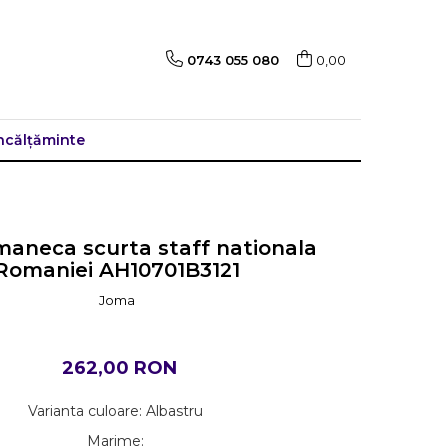
0743 055 080
0,00
ncălțăminte
maneca scurta staff nationala
Romaniei AH10701B3121
Joma
262,00 RON
Varianta culoare
:
Albastru
Marime
: