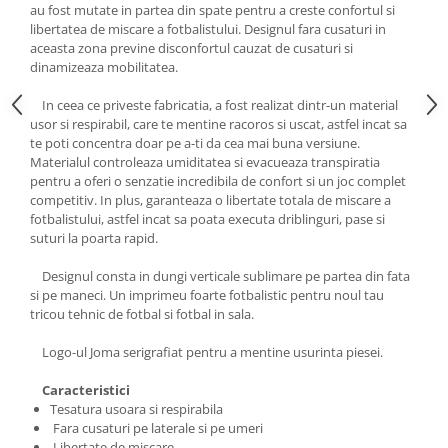
au fost mutate in partea din spate pentru a creste confortul si
libertatea de miscare a fotbalistului. Designul fara cusaturi in
aceasta zona previne disconfortul cauzat de cusaturi si
dinamizeaza mobilitatea.
In ceea ce priveste fabricatia, a fost realizat dintr-un material
usor si respirabil, care te mentine racoros si uscat, astfel incat sa
te poti concentra doar pe a-ti da cea mai buna versiune.
Materialul controleaza umiditatea si evacueaza transpiratia
pentru a oferi o senzatie incredibila de confort si un joc complet
competitiv. In plus, garanteaza o libertate totala de miscare a
fotbalistului, astfel incat sa poata executa driblinguri, pase si
suturi la poarta rapid.
Designul consta in dungi verticale sublimare pe partea din fata
si pe maneci. Un imprimeu foarte fotbalistic pentru noul tau
tricou tehnic de fotbal si fotbal in sala.
Logo-ul Joma serigrafiat pentru a mentine usurinta piesei.
Caracteristici
Tesatura usoara si respirabila
Fara cusaturi pe laterale si pe umeri
Libertate de miscare