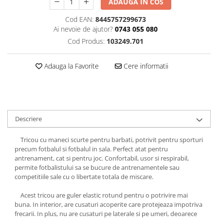
ADAUGA IN COS
Cod EAN:
8445757299673
Ai nevoie de ajutor?
0743 055 080
Cod Produs:
103249.701
Adauga la Favorite
Cere informatii
Descriere
Tricou cu maneci scurte pentru barbati, potrivit pentru sporturi
precum fotbalul si fotbalul in sala. Perfect atat pentru
antrenament, cat si pentru joc. Confortabil, usor si respirabil,
permite fotbalistului sa se bucure de antrenamentele sau
competitiile sale cu o libertate totala de miscare.
Acest tricou are guler elastic rotund pentru o potrivire mai
buna. In interior, are cusaturi acoperite care protejeaza impotriva
frecarii. In plus, nu are cusaturi pe laterale si pe umeri, deoarece