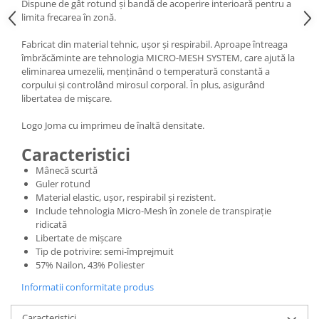
Dispune de gât rotund și bandă de acoperire interioară pentru a
limita frecarea în zonă.
Fabricat din material tehnic, ușor și respirabil. Aproape întreaga
îmbrăcăminte are tehnologia MICRO-MESH SYSTEM, care ajută la
eliminarea umezelii, menținând o temperatură constantă a
corpului și controlând mirosul corporal. În plus, asigurând
libertatea de mișcare.
Logo Joma cu imprimeu de înaltă densitate.
Caracteristici
Mânecă scurtă
Guler rotund
Material elastic, ușor, respirabil și rezistent.
Include tehnologia Micro-Mesh în zonele de transpirație
ridicată
Libertate de mișcare
Tip de potrivire: semi-împrejmuit
57% Nailon, 43% Poliester
Informatii conformitate produs
Caracteristici