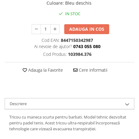
Culoare
:
Bleu deschis
IN STOC
ADAUGA IN COS
Cod EAN:
8447150342987
Ai nevoie de ajutor?
0743 055 080
Cod Produs:
103984.376
Adauga la Favorite
Cere informatii
Descriere
Tricou cu maneca scurta pentru barbati. Model tehnic dezvoltat
pentru padel tenis. Acest tricou ultra-respirabil încorporează
tehnologie care vizează evacuarea transpirației.