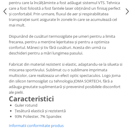
pentru care la încălțăminte a fost adăugat sistemul VTS. Tehnica
care a fost folosită a fost fantele laser obținând un finisaj perfect
și confortabil. Prin urmare, fluxul de aer și respirabilitatea
transpirației sunt asigurate în zonele în care se acumulează cel
mai mult.
Dispunând de cusături termosigilate pe umeri pentru a limita
frecarea, pentru a menține lejeritatea și pentru a optimiza
confortul. Mâneci și tiv fără cusături. Acesta din urmă cu
deschideri pentru a mări lungimea pasului.
Fabricat din material rezistent si elastic, adaptandu-se la silueta si
miscarea sportivului. Sublimat cu o sublimare imprimata
multicolor, care realizeaza un efect optic spectaculos. Logo Joma
din silicon termosigilat cu tehnologia JOMA SORTECH, fără a
adăuga greutate suplimentară și prevenind posibilele disconfort
ale pielii.
Caracteristici
Guler rotund
Țesătură elastică și rezistentă
93% Poliester, 7% Spandex
Informatii conformitate produs