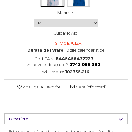
Marime
:
Culoare
:
Alb
STOC EPUIZAT
Durata de livrare:
10 zile calendaristice
Cod EAN:
8445456432227
Ai nevoie de ajutor?
0743 055 080
Cod Produs:
102755.216
Adauga la Favorite
Cere informatii
Descriere
Este dovedit că practicarea sportului generează multe