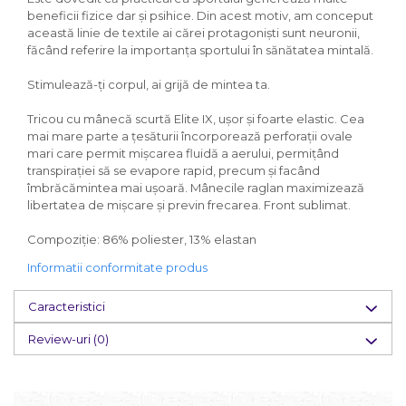
beneficii fizice dar și psihice. Din acest motiv, am conceput
această linie de textile ai cărei protagoniști sunt neuronii,
făcând referire la importanța sportului în sănătatea mintală.
Stimulează-ți corpul, ai grijă de mintea ta.
Tricou cu mânecă scurtă Elite IX, ușor și foarte elastic. Cea
mai mare parte a țesăturii încorporează perforații ovale
mari care permit mișcarea fluidă a aerului, permițând
transpirației să se evapore rapid, precum și facând
îmbrăcămintea mai ușoară. Mânecile raglan maximizează
libertatea de mișcare și previn frecarea. Front sublimat.
Compoziție: 86% poliester, 13% elastan
Informatii conformitate produs
Caracteristici
Review-uri
(0)