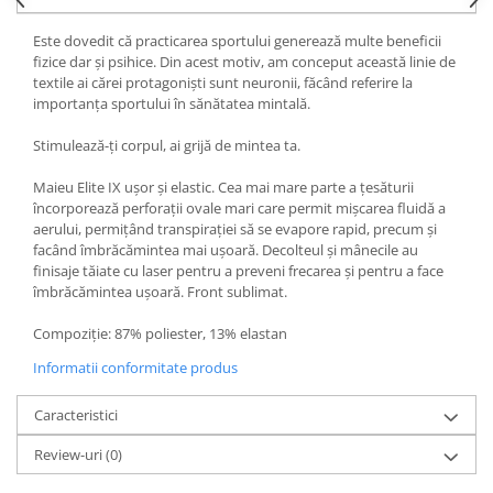
Este dovedit că practicarea sportului generează multe beneficii
fizice dar și psihice. Din acest motiv, am conceput această linie de
textile ai cărei protagoniști sunt neuronii, făcând referire la
importanța sportului în sănătatea mintală.
Stimulează-ți corpul, ai grijă de mintea ta.
Maieu Elite IX ușor și elastic. Cea mai mare parte a țesăturii
încorporează perforații ovale mari care permit mișcarea fluidă a
aerului, permițând transpirației să se evapore rapid, precum și
facând îmbrăcămintea mai ușoară. Decolteul și mânecile au
finisaje tăiate cu laser pentru a preveni frecarea și pentru a face
îmbrăcămintea ușoară. Front sublimat.
Compoziție: 87% poliester, 13% elastan
Informatii conformitate produs
Caracteristici
Review-uri
(0)