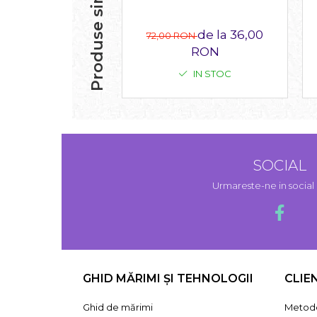
Produse similare
de la 36,00
72,00 RON
RON
IN STOC
SOCIAL
Urmareste-ne in socia
GHID MĂRIMI ȘI TEHNOLOGII
CLIE
Ghid de mărimi
Metode