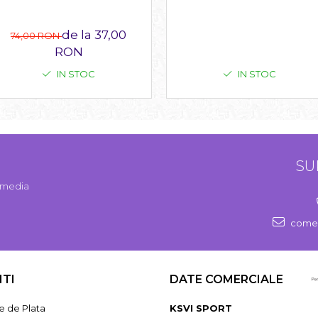
de la 37,00
74,00 RON
RON
IN STOC
IN STOC
SU
l media
comen
NTI
DATE COMERCIALE
 de Plata
KSVI SPORT