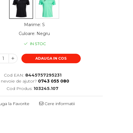
Marime
:
S
Culoare
:
Negru
IN STOC
ADAUGA IN COS
Cod EAN:
8445757295231
i nevoie de ajutor?
0743 055 080
Cod Produs:
103245.107
ga la Favorite
Cere informatii