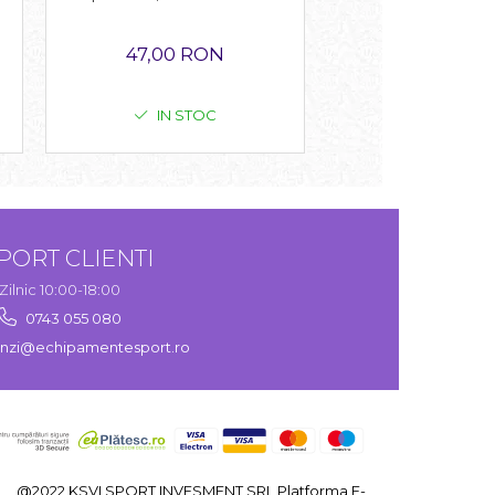
47,00 RON
IN STOC
IN STO
PORT CLIENTI
Zilnic 10:00-18:00
0743 055 080
zi@echipamentesport.ro
@2022 KSVI SPORT INVESMENT SRL
Platforma E-