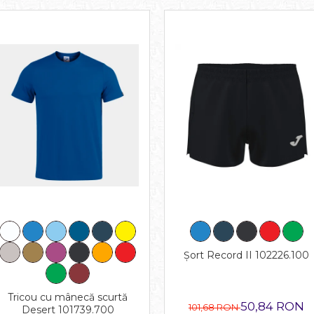
Șort Record II 102226.100
Tricou cu mânecă scurtă
50,84 RON
101,68 RON
Desert 101739.700