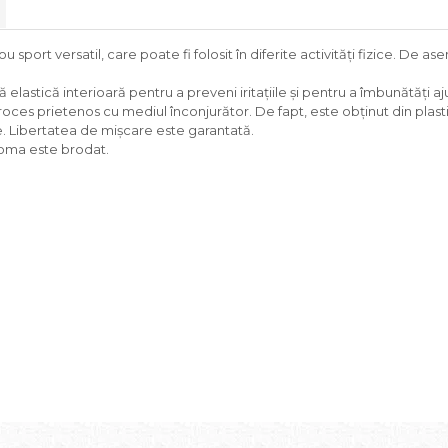
u sport versatil, care poate fi folosit în diferite activități fizice. De
lastică interioară pentru a preveni iritațiile și pentru a îmbunătăți aj
 proces prietenos cu mediul înconjurător. De fapt, este obținut din pla
ate. Libertatea de mișcare este garantată.
Joma este brodat.