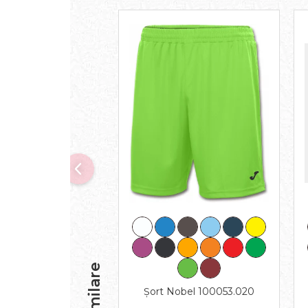
Șort Nobel 100053.020