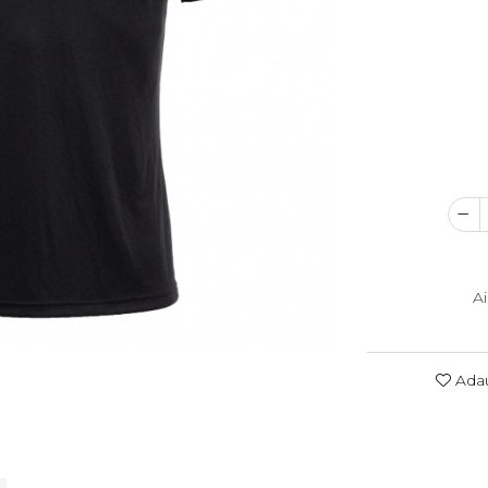
A
Adau