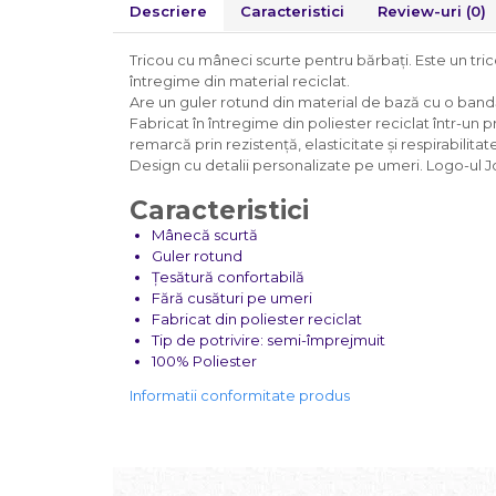
Descriere
Caracteristici
Review-uri
(0)
Tricou cu mâneci scurte pentru bărbați. Este un trico
întregime din material reciclat.
Are un guler rotund din material de bază cu o bandă e
Fabricat în întregime din poliester reciclat într-un
remarcă prin rezistență, elasticitate și respirabilit
Design cu detalii personalizate pe umeri. Logo-ul 
Caracteristici
Mânecă scurtă
Guler rotund
Țesătură confortabilă
Fără cusături pe umeri
Fabricat din poliester reciclat
Tip de potrivire: semi-împrejmuit
100% Poliester
Informatii conformitate produs