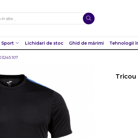
Sport
Lichidari de stoc
Ghid de mărimi
Tehnologii î
03245.107
Tricou