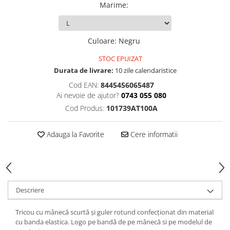
Marime
:
Culoare
:
Negru
STOC EPUIZAT
Durata de livrare:
10 zile calendaristice
Cod EAN:
8445456065487
Ai nevoie de ajutor?
0743 055 080
Cod Produs:
101739AT100A
Adauga la Favorite
Cere informatii
Descriere
Tricou cu mânecă scurtă și guler rotund confecționat din material
cu banda elastica. Logo pe bandă de pe mânecă si pe modelul de