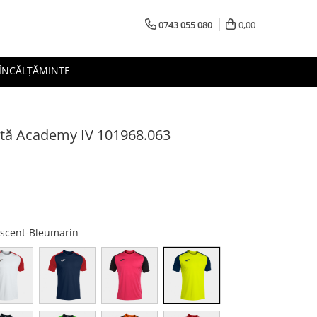
0743 055 080
0,00
 ÎNCĂLȚĂMINTE
rtă Academy IV 101968.063
rescent-Bleumarin