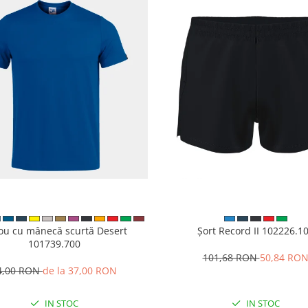
cou cu mânecă scurtă Desert
Șort Record II 102226.1
101739.700
101,68 RON
50,84 RO
4,00 RON
de la 37,00 RON
IN STOC
IN STOC