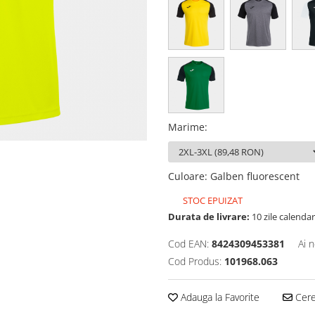
Marime
:
Culoare
:
Galben fluorescent
STOC EPUIZAT
Durata de livrare:
10 zile calendar
Cod EAN:
8424309453381
Ai 
Cod Produs:
101968.063
Adauga la Favorite
Cere 