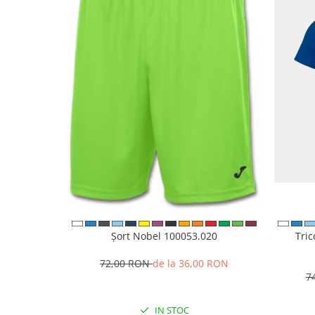
Șort Nobel 100053.020
Tri
72,00 RON
de la 36,00 RON
7
IN STOC