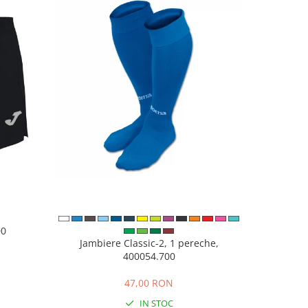
00
Pantofi sp
Jambiere Classic-2, 1 pereche,
400054.700
N
47,00 RON
IN STOC