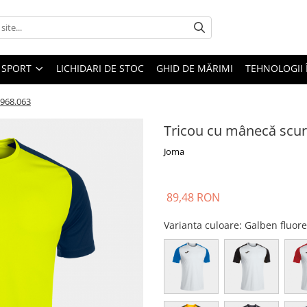
SPORT
LICHIDARI DE STOC
GHID DE MĂRIMI
TEHNOLOGII
1968.063
Tricou cu mânecă scu
Joma
89,48 RON
Varianta culoare
: Galben fluo