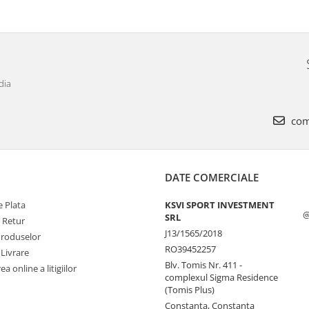
dia
com
DATE COMERCIALE
 Plata
KSVI SPORT INVESTMENT
@
SRL
e Retur
J13/1565/2018
Produselor
RO39452257
 Livrare
Blv. Tomis Nr. 411 -
a online a litigiilor
complexul Sigma Residence
(Tomis Plus)
Constanta, Constanta