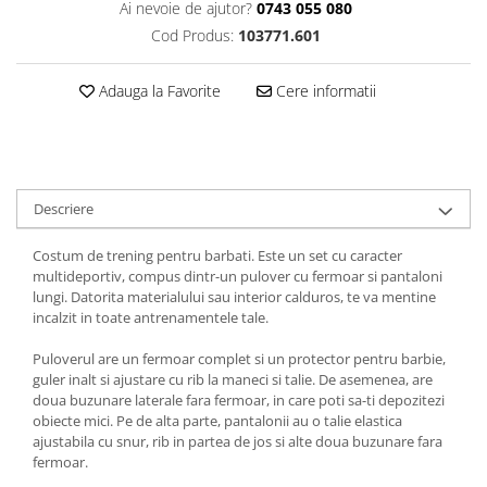
Ai nevoie de ajutor?
0743 055 080
Cod Produs:
103771.601
Adauga la Favorite
Cere informatii
Descriere
Costum de trening pentru barbati. Este un set cu caracter
multideportiv, compus dintr-un pulover cu fermoar si pantaloni
lungi. Datorita materialului sau interior calduros, te va mentine
incalzit in toate antrenamentele tale.
Puloverul are un fermoar complet si un protector pentru barbie,
guler inalt si ajustare cu rib la maneci si talie. De asemenea, are
doua buzunare laterale fara fermoar, in care poti sa-ti depozitezi
obiecte mici. Pe de alta parte, pantalonii au o talie elastica
ajustabila cu snur, rib in partea de jos si alte doua buzunare fara
fermoar.