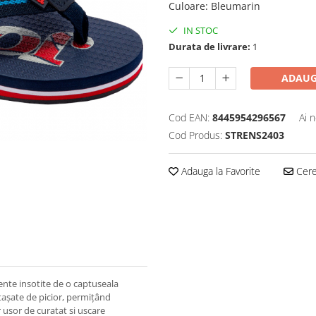
Culoare
:
Bleumarin
IN STOC
Durata de livrare:
1
ADAUG
Cod EAN:
8445954296567
Ai 
Cod Produs:
STRENS2403
Adauga la Favorite
Cere 
tente insotite de o captuseala
tașate de picior, permițând
 usor de curatat si uscare