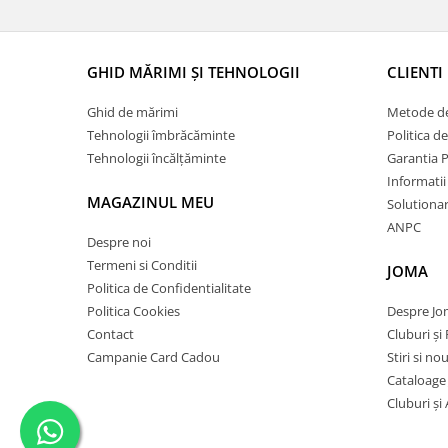
GHID MĂRIMI ȘI TEHNOLOGII
CLIENTI
Ghid de mărimi
Metode de
Tehnologii îmbrăcăminte
Politica d
Tehnologii încălțăminte
Garantia 
Informatii
MAGAZINUL MEU
Solutionare
ANPC
Despre noi
Termeni si Conditii
JOMA
Politica de Confidentialitate
Politica Cookies
Despre J
Contact
Cluburi și 
Campanie Card Cadou
Stiri si no
Cataloage
Cluburi și 