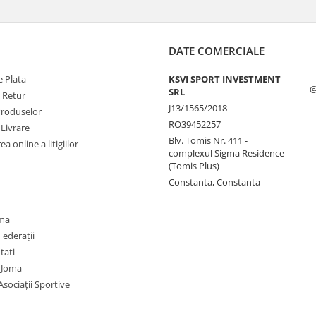
DATE COMERCIALE
 Plata
KSVI SPORT INVESTMENT
@
SRL
e Retur
J13/1565/2018
Produselor
RO39452257
 Livrare
Blv. Tomis Nr. 411 -
a online a litigiilor
complexul Sigma Residence
(Tomis Plus)
Constanta, Constanta
oma
Federații
utati
 Joma
Asociații Sportive