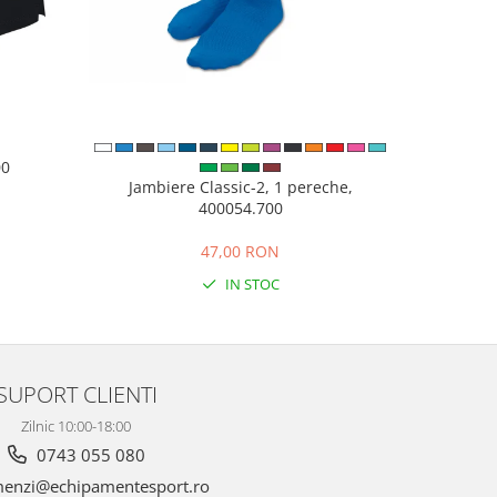
00
Pantofi sp
Jambiere Classic-2, 1 pereche,
400054.700
N
47,00 RON
IN STOC
SUPORT CLIENTI
Zilnic 10:00-18:00
0743 055 080
enzi@echipamentesport.ro