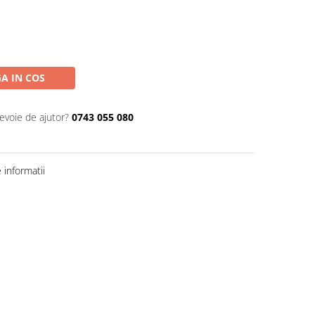
A IN COS
nevoie de ajutor?
0743 055 080
informatii