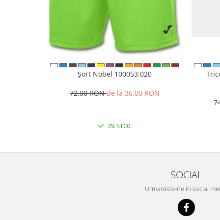
Șort Nobel 100053.020
Tri
72,00 RON
de la 36,00 RON
7
IN STOC
SOCIAL
Urmareste-ne in social me