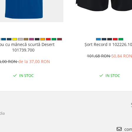
cou cu mânecă scurtă Desert
Șort Record II 102226.1
101739.700
101,68 RON
50,84 RO
4,00 RON
de la 37,00 RON
IN STOC
IN STOC
dia
com