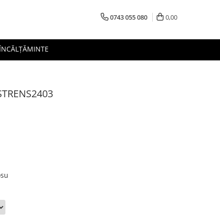
0743 055 080
0,00
 ÎNCĂLȚĂMINTE
o STRENS2403
osu